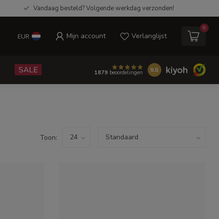
Vandaag besteld? Volgende werkdag verzonden!
0
Mijn account
Verlanglijst
EUR
e
SALE
9.5
1879
beoordelingen
Toon: