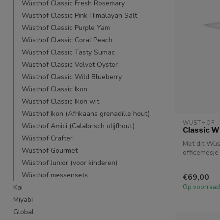
Wüsthof Classic Fresh Rosemary
Wüsthof Classic Pink Himalayan Salt
Wüsthof Classic Purple Yam
Wüsthof Classic Coral Peach
Wüsthof Classic Tasty Sumac
Wüsthof Classic Velvet Oyster
Wüsthof Classic Wild Blueberry
Wüsthof Classic Ikon
Wüsthof Classic Ikon wit
Wüsthof Ikon (Afrikaans grenadille hout)
WUSTHOF
Wüsthof Amici (Calabrisch olijfhout)
Classic W
Wüsthof Crafter
Met dit Wüs
Wüsthof Gourmet
officemesje
heel wat...
Wüsthof Junior (voor kinderen)
Wüsthof messensets
€69,00
Op voorraad
Kai
Miyabi
Global