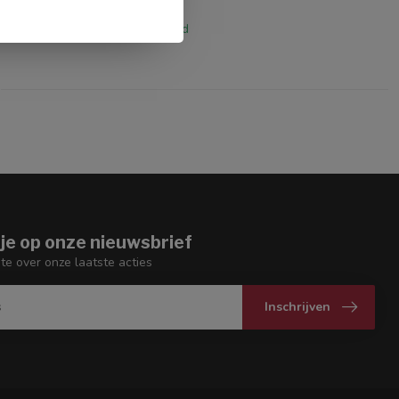
€109,00
Op voorraad
je op onze nieuwsbrief
gte over onze laatste acties
Inschrijven