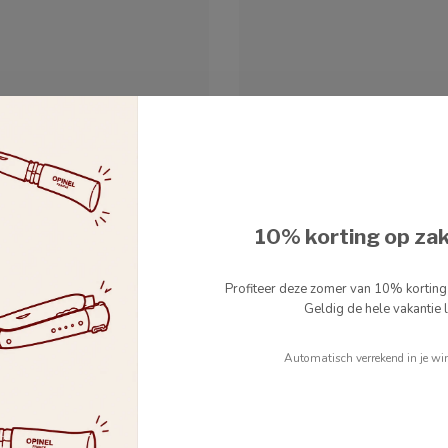
10% korting op za
Profiteer deze zomer van 10% kortin
Geldig de hele vakantie l
WUSTHOF
Automatisch verrekend in je wi
White koksmes 16cm
Classic White koksmes 
s van 16 cm van de Wüsthof
Dit koksmes van 20 cm van d
serie is ideaal voor het
Classic White-serie is een mus
k...