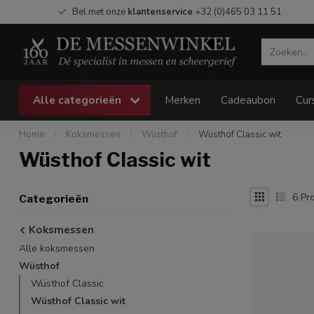
Bel met onze
klantenservice
+32 (0)465 03 11 51
Alle categorieën
Merken
Cadeaubon
Cur
Home
/
Koksmessen
/
Wüsthof
/
Wüsthof Classic wit
Wüsthof Classic wit
6
Pro
Categorieën
Koksmessen
Alle koksmessen
Wüsthof
Wüsthof Classic
Wüsthof Classic wit