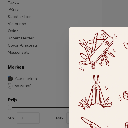
Yaxell
iPKnives
Sabatier Lion
Victorinox
Opinel
Robert Herder
Goyon-Chazeau
Messensets
Merken
Alle merken
Wusthof
Prijs
WUSTHOF
Classic 
Dit koksme
Purple Yam-
Min
Max
fijnhak...