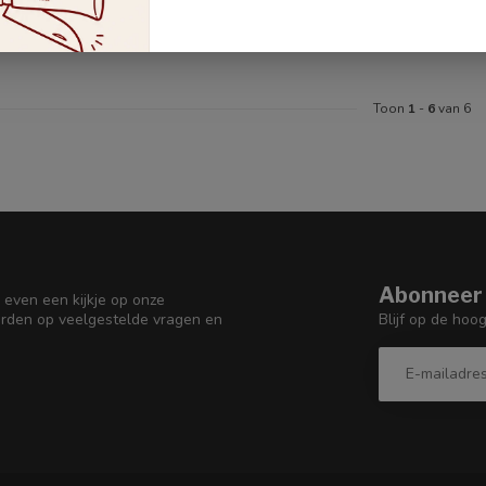
€119,00
Op voorraad
Toon
1
-
6
van 6
Abonneer 
 even een kijkje op onze
Blijf op de hoo
orden op veelgestelde vragen en