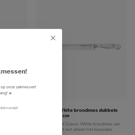
kmessen!
g op onze zakmessen!
ang! ☀️
WUSTHOF
nkelmandje!
20cm
Classic White broodmes dubbele
kartel 23cm
e Wüsthof
t voor elke
Dit Wüsthof Classic White broodmes van
23 cm heeft niet alleen het klassieke
Wüs...