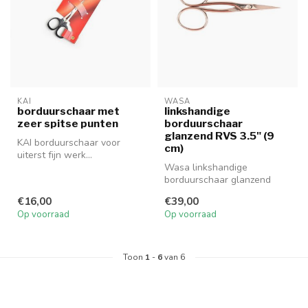
KAI
WASA
borduurschaar met
linkshandige
zeer spitse punten
borduurschaar
glanzend RVS 3.5" (9
KAI borduurschaar voor
cm)
uiterst fijn werk...
Wasa linkshandige
borduurschaar glanzend
RVS 3.5" (9 cm).
€16,00
€39,00
Op voorraad
Op voorraad
Toon
1
-
6
van 6