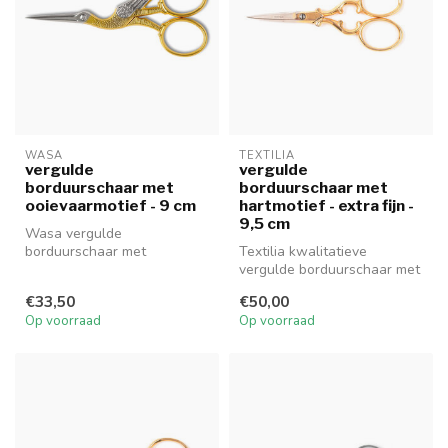
WASA
TEXTILIA
vergulde
vergulde
borduurschaar met
borduurschaar met
ooievaarmotief - 9 cm
hartmotief - extra fijn -
9,5 cm
Wasa vergulde
borduurschaar met
Textilia kwalitatieve
ooievaarmotief - 9 cm.
vergulde borduurschaar met
hartmotief, extra fijn (9,5
€33,50
€50,00
cm)...
Op voorraad
Op voorraad