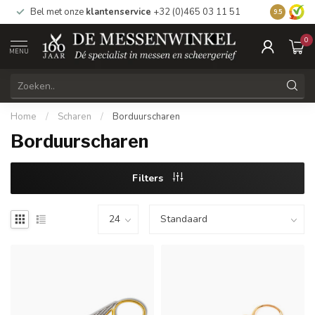
Bel met onze
klantenservice
+32 (0)465 03 11 51
Bezoek
on
9.5
0
MENU
Home
/
Scharen
/
Borduurscharen
Borduurscharen
Filters