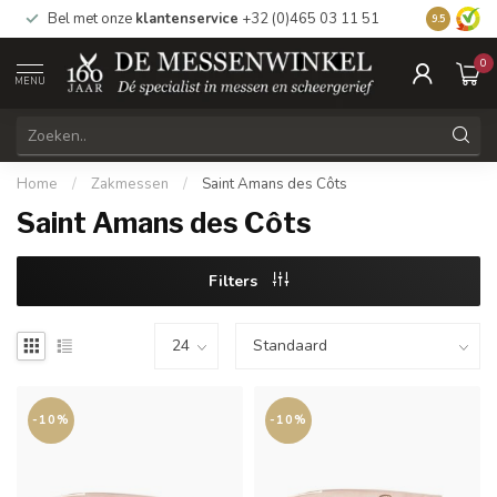
Bel met onze
klantenservice
+32 (0)465 03 11 51
Bezoek
on
9.5
0
MENU
Home
/
Zakmessen
/
Saint Amans des Côts
Saint Amans des Côts
Filters
-10%
-10%