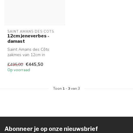
SAINT AMANS DES CÔTS
12cm jeneverbes -
damast
Saint Amans des Côts
zakmes van 12cm in
jeneverbes en lemmet in
€445,50
€495,00
damast carbone.
Op voorraad
Toon
1
-
3
van 3
Abonneer je op onze nieuwsbrief