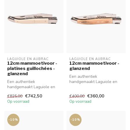
LAGUIOLE EN AUBRAC
LAGUIOLE EN AUBRAC
12cm mammoetivoor -
12cm mammoetivoor -
platines guillochées -
glanzend
glanzend
Een authentiek
Een authentiek
handgemaakt Laguiole en
handgemaakt Laguiole en
Aubrac mes van hoge
Aubrac mes van hoge
kwaliteit met prachti...
€742,50
€360,00
€825,00
€400,00
kwaliteit met prachti...
Op voorraad
Op voorraad
-10%
-10%