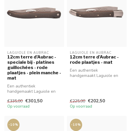
LAGUIOLE EN AUBRAC
LAGUIOLE EN AUBRAC
12cm terre d'Aubrac -
12cm terre d'Aubrac -
speciale bij - platines
rode plaatjes - mat
guillochées - rode
Een authentiek
plaatjes - plein manche -
handgemaakt Laguiole en
mat
Aubrac mes van hoge
Een authentiek
kwaliteit met prachti...
handgemaakt Laguiole en
Aubrac mes van hoge
€301,50
€202,50
€335,00
€225,00
kwaliteit met prachti...
Op voorraad
Op voorraad
-10%
-10%