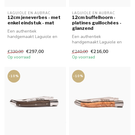
LAGUIOLE EN AUBRAC
LAGUIOLE EN AUBRAC
12cm jeneverbes - met
12cm buffelhoorn -
enkel eindstuk - mat
platines guillochées -
glanzend
Een authentiek
handgemaakt Laguiole en
Een authentiek
Aubrac mes van hoge
handgemaakt Laguiole en
kwaliteit met prachti...
Aubrac mes van hoge
€297,00
€216,00
€330,00
€240,00
kwaliteit met prachti...
Op voorraad
Op voorraad
-10%
-10%