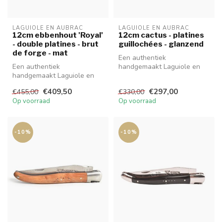
LAGUIOLE EN AUBRAC
LAGUIOLE EN AUBRAC
12cm ebbenhout 'Royal'
12cm cactus - platines
- double platines - brut
guillochées - glanzend
de forge - mat
Een authentiek
Een authentiek
handgemaakt Laguiole en
handgemaakt Laguiole en
Aubrac mes van hoge
Aubrac mes van 12cm van
kwaliteit met prachti...
€409,50
€297,00
€455,00
€330,00
hoge kwaliteit me...
Op voorraad
Op voorraad
-10%
-10%