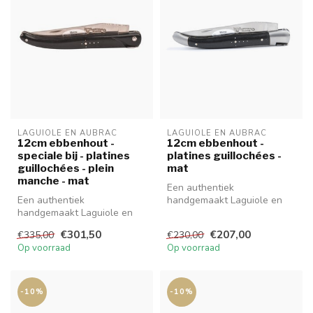
LAGUIOLE EN AUBRAC
LAGUIOLE EN AUBRAC
12cm ebbenhout -
12cm ebbenhout -
speciale bij - platines
platines guillochées -
guillochées - plein
mat
manche - mat
Een authentiek
Een authentiek
handgemaakt Laguiole en
handgemaakt Laguiole en
Aubrac mes van hoge
Aubrac mes van hoge
kwaliteit met prachti...
€301,50
€207,00
€335,00
€230,00
kwaliteit met prachti...
Op voorraad
Op voorraad
-10%
-10%