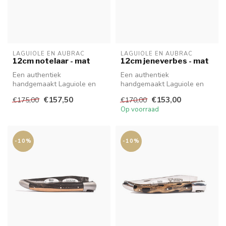
LAGUIOLE EN AUBRAC
LAGUIOLE EN AUBRAC
12cm notelaar - mat
12cm jeneverbes - mat
Een authentiek
Een authentiek
handgemaakt Laguiole en
handgemaakt Laguiole en
Aubrac mes van hoge
Aubrac mes van hoge
€157,50
€153,00
€175,00
€170,00
kwaliteit met prachti...
kwaliteit met prachti...
Op voorraad
-10%
-10%