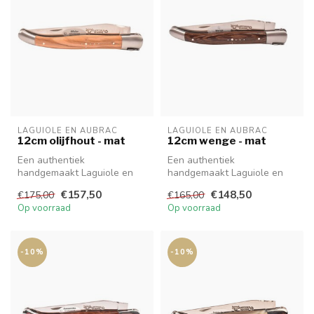
LAGUIOLE EN AUBRAC
LAGUIOLE EN AUBRAC
12cm olijfhout - mat
12cm wenge - mat
Een authentiek
Een authentiek
handgemaakt Laguiole en
handgemaakt Laguiole en
Aubrac mes van hoge
Aubrac mes van hoge
€157,50
€148,50
€175,00
€165,00
kwaliteit met prachti...
kwaliteit met prachti...
Op voorraad
Op voorraad
-10%
-10%