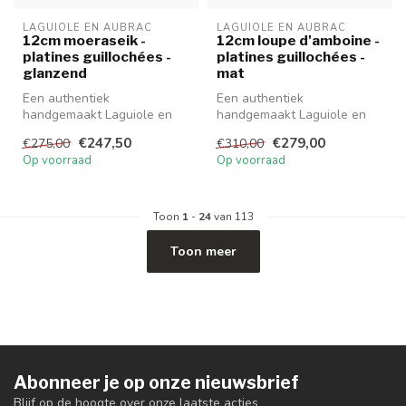
LAGUIOLE EN AUBRAC
LAGUIOLE EN AUBRAC
12cm moeraseik -
12cm loupe d'amboine -
platines guillochées -
platines guillochées -
glanzend
mat
Een authentiek
Een authentiek
handgemaakt Laguiole en
handgemaakt Laguiole en
Aubrac mes van hoge
Aubrac mes van hoge
€247,50
€279,00
€275,00
€310,00
kwaliteit met prachti...
kwaliteit met prachti...
Op voorraad
Op voorraad
Toon
1
-
24
van 113
Toon meer
Abonneer je op onze nieuwsbrief
Blijf op de hoogte over onze laatste acties