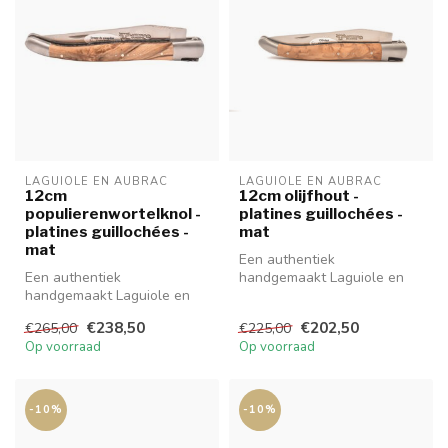
LAGUIOLE EN AUBRAC
LAGUIOLE EN AUBRAC
12cm
12cm olijfhout -
populierenwortelknol -
platines guillochées -
platines guillochées -
mat
mat
Een authentiek
Een authentiek
handgemaakt Laguiole en
handgemaakt Laguiole en
Aubrac mes van hoge
Aubrac mes van hoge
kwaliteit met prachti...
€238,50
€202,50
€265,00
€225,00
kwaliteit met prachti...
Op voorraad
Op voorraad
-10%
-10%