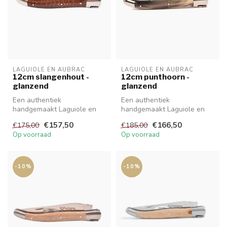
LAGUIOLE EN AUBRAC
LAGUIOLE EN AUBRAC
12cm slangenhout -
12cm punthoorn -
glanzend
glanzend
Een authentiek
Een authentiek
handgemaakt Laguiole en
handgemaakt Laguiole en
Aubrac mes van hoge
Aubrac mes van hoge
€157,50
€166,50
€175,00
€185,00
kwaliteit met prachti...
kwaliteit met prachti...
Op voorraad
Op voorraad
-10%
-10%