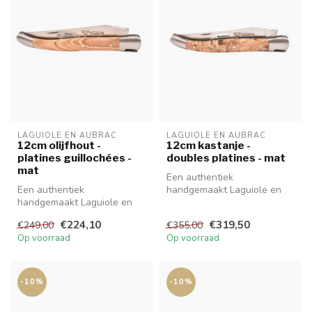
LAGUIOLE EN AUBRAC
LAGUIOLE EN AUBRAC
12cm olijfhout -
12cm kastanje -
platines guillochées -
doubles platines - mat
mat
Een authentiek
Een authentiek
handgemaakt Laguiole en
handgemaakt Laguiole en
Aubrac mes van hoge
Aubrac mes van hoge
kwaliteit met prachti...
€224,10
€319,50
€249,00
€355,00
kwaliteit met prachti...
Op voorraad
Op voorraad
-10%
-10%