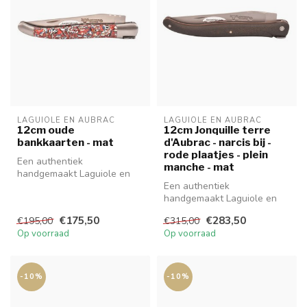
LAGUIOLE EN AUBRAC
LAGUIOLE EN AUBRAC
12cm oude
12cm Jonquille terre
bankkaarten - mat
d'Aubrac - narcis bij -
rode plaatjes - plein
Een authentiek
manche - mat
handgemaakt Laguiole en
Aubrac mes van hoge
Een authentiek
kwaliteit met speciaa...
handgemaakt Laguiole en
Aubrac mes van hoge
€175,50
€283,50
€195,00
€315,00
kwaliteit met prachti...
Op voorraad
Op voorraad
-10%
-10%