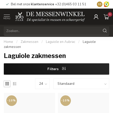
Bel met onze
klantenservice
+32 (0)465 03 11 51
Bezoek
on
9.5
0
MENU
Home
/
Zakmessen
/
Laguiole en Aubrac
/
Laguiole
zakmessen
Laguiole zakmessen
Filters
-10%
-10%