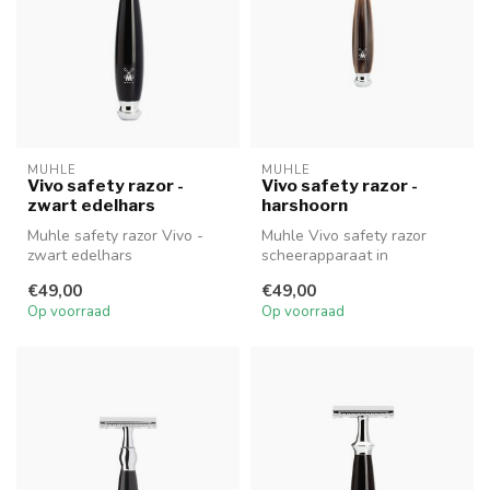
MUHLE
MUHLE
Vivo safety razor -
Vivo safety razor -
zwart edelhars
harshoorn
Muhle safety razor Vivo -
Muhle Vivo safety razor
zwart edelhars
scheerapparaat in
harshoorn, met gesloten
€49,00
€49,00
kam
Op voorraad
Op voorraad