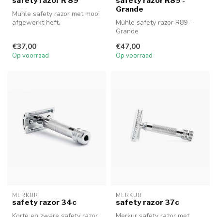
safety razor R 89
safety razor R89 -
Grande
Muhle safety razor met mooi
afgewerkt heft.
Mühle safety razor R89 -
Grande
€37,00
€47,00
Op voorraad
Op voorraad
MERKUR
MERKUR
safety razor 34c
safety razor 37c
Korte en zware safety razor
Merkur safety razor met