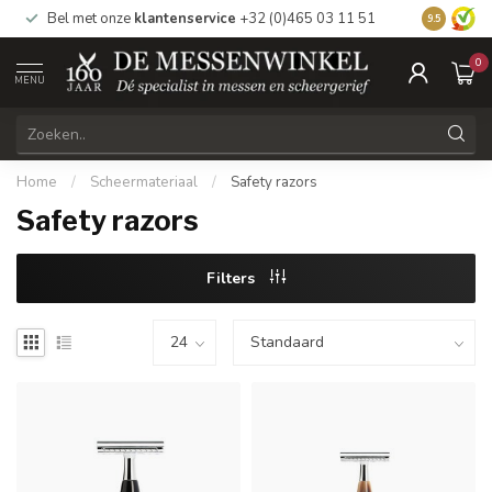
Bel met onze
klantenservice
+32 (0)465 03 11 51
Bezoek
on
9.5
0
MENU
Home
/
Scheermateriaal
/
Safety razors
Safety razors
Filters