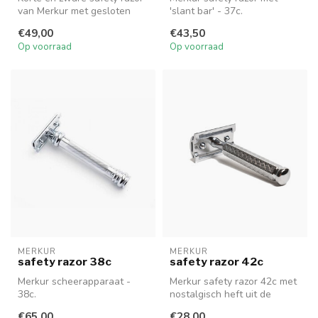
van Merkur met gesloten
'slant bar' - 37c.
tandkam - 34c.
€49,00
€43,50
Op voorraad
Op voorraad
MERKUR
MERKUR
safety razor 38c
safety razor 42c
Merkur scheerapparaat -
Merkur safety razor 42c met
38c.
nostalgisch heft uit de
beginjaren van de safety
€65,00
€28,00