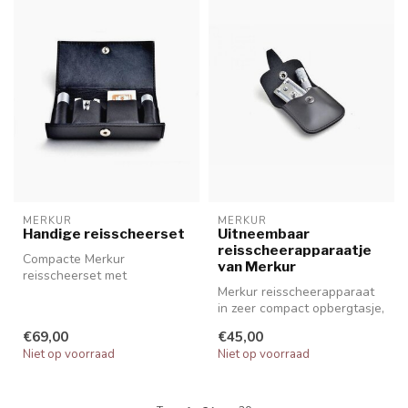
MERKUR
MERKUR
Handige reisscheerset
Uitneembaar
reisscheerapparaatje
Compacte Merkur
van Merkur
reisscheerset met
reisscheermes, inclusief 10
Merkur reisscheerapparaat
dubbelzijdige mesj...
in zeer compact opbergtasje,
ideaal voor elke (zaken)r...
€69,00
€45,00
Niet op voorraad
Niet op voorraad