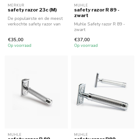
MERKUR
MUHLE
safety razor 23c (M)
safety razor R 89 -
zwart
De populairste en de meest
verkochte safety razor van
Muhle Safety razor R 89 -
Merkur: de 23 (M)
zwart
€35,00
€37,00
Op voorraad
Op voorraad
MUHLE
MUHLE