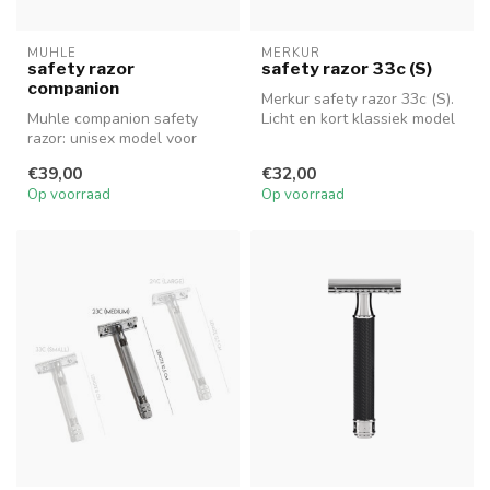
MUHLE
MERKUR
safety razor
safety razor 33c (S)
companion
Merkur safety razor 33c (S).
Muhle companion safety
Licht en kort klassiek model
razor: unisex model voor
met gesloten kam.
duurzaam én vegan scheren
€39,00
€32,00
van he...
Op voorraad
Op voorraad