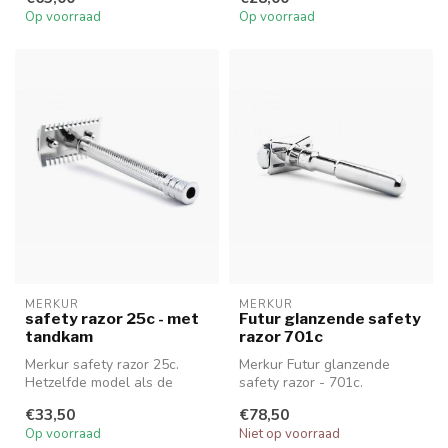
raz...
Op voorraad
Op voorraad
MERKUR
MERKUR
safety razor 25c - met
Futur glanzende safety
tandkam
razor 701c
Merkur safety razor 25c.
Merkur Futur glanzende
Hetzelfde model als de
safety razor - 701c.
populaire Merkur 23c, maar
€33,50
€78,50
met t...
Op voorraad
Niet op voorraad