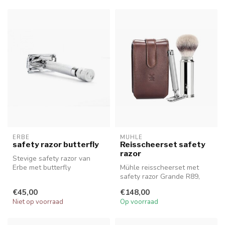
ERBE
MUHLE
safety razor butterfly
Reisscheerset safety
razor
Stevige safety razor van
Erbe met butterfly
Mühle reisscheerset met
mechanisme.
safety razor Grande R89,
lederen reis-etui en silvertip
€45,00
€148,00
...
Niet op voorraad
Op voorraad