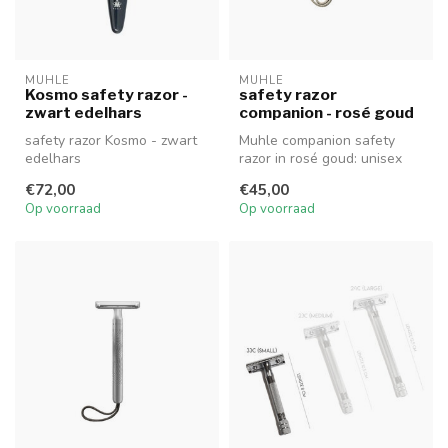
MUHLE
MUHLE
Kosmo safety razor -
safety razor
zwart edelhars
companion - rosé goud
safety razor Kosmo - zwart
Muhle companion safety
edelhars
razor in rosé goud: unisex
model voor duurzaam én
€72,00
€45,00
vegan s...
Op voorraad
Op voorraad