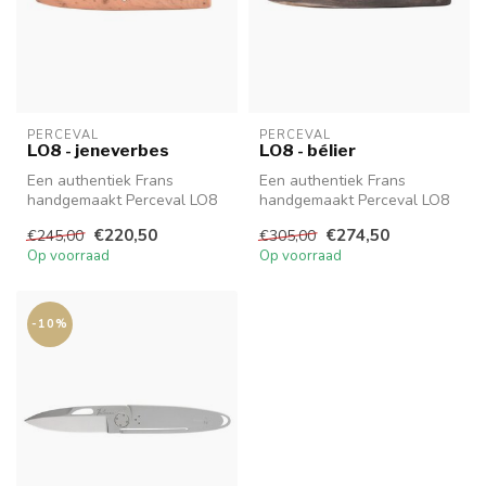
PERCEVAL
PERCEVAL
LO8 - jeneverbes
LO8 - bélier
Een authentiek Frans
Een authentiek Frans
handgemaakt Perceval LO8
handgemaakt Perceval LO8
zakmes van hoge kwaliteit
zakmes van hoge kwaliteit
€220,50
€274,50
€245,00
€305,00
met prac...
met prac...
Op voorraad
Op voorraad
-10%