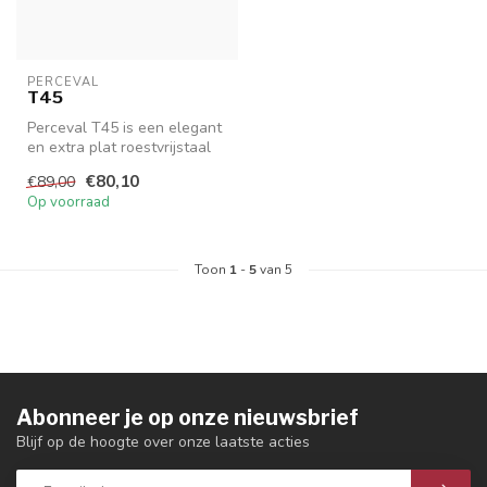
PERCEVAL
T45
Perceval T45 is een elegant
en extra plat roestvrijstaal
vouwmes dat direct met ...
€80,10
€89,00
Op voorraad
Toon
1
-
5
van 5
Abonneer je op onze nieuwsbrief
Blijf op de hoogte over onze laatste acties