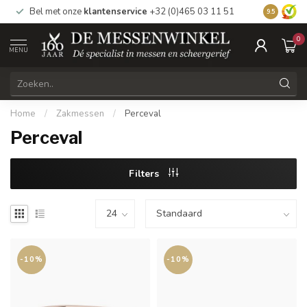
Bel met onze
klantenservice
+32 (0)465 03 11 51
Bezoek
on
9.5
0
MENU
Home
/
Zakmessen
/
Perceval
Perceval
Filters
-10%
-10%