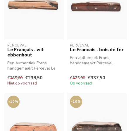
PERCEVAL
PERCEVAL
Le Français - wit
Le Francais - bois de fer
ebbenhout
Een authentiek Frans
Een authentiek Frans
handgemaakt Perceval
handgemaakt Perceval Le
zakmes van hoge kwaliteit
Français zakmes van hoge
met prachtig...
€238,50
€337,50
€265,00
€375,00
kwaliteit ...
Niet op voorraad
Op voorraad
-10%
-10%