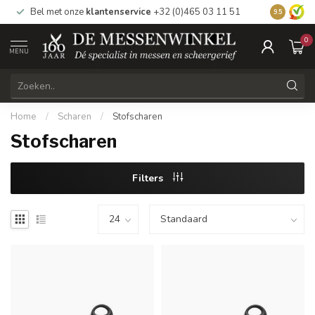
Bel met onze
klantenservice
+32 (0)465 03 11 51
Bezoek
on
9.5
0
MENU
Home
/
Scharen
/
Stofscharen
Stofscharen
Filters