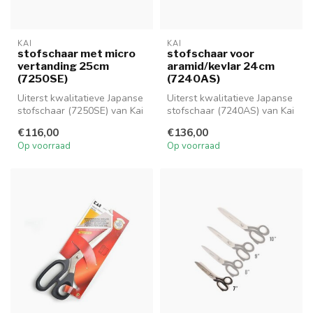
KAI
KAI
stofschaar met micro
stofschaar voor
vertanding 25cm
aramid/kevlar 24cm
(7250SE)
(7240AS)
Uiterst kwalitatieve Japanse
Uiterst kwalitatieve Japanse
stofschaar (7250SE) van Kai
stofschaar (7240AS) van Kai
met micro vertanding e...
met een totale lengte v...
€116,00
€136,00
Op voorraad
Op voorraad