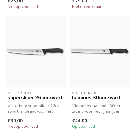
€25,00
€29,00
brood...
Niet op voorraad
Niet op voorraad
VICTORINOX
VICTORINOX
superslicer 26cm zwart
hammes 30cm zwart
Victorinox superslicer 26cm
Victorinox hammes 30cm
zwart is ideaal voor het
zwart voor het fijnsnijden
snijden van alle soorten br...
van uw gebraden, rosbief of
€39,00
€44,00
ha...
Niet op voorraad
Op voorraad