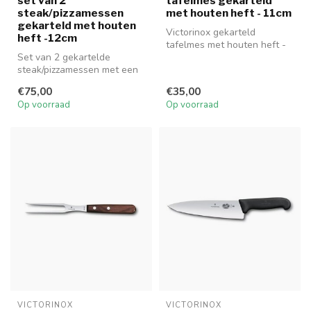
set van 2
tafelmes gekarteld
steak/pizzamessen
met houten heft - 11cm
gekarteld met houten
Victorinox gekarteld
heft -12cm
tafelmes met houten heft -
Set van 2 gekartelde
11cm.
steak/pizzamessen met een
houten heft.
€75,00
€35,00
Op voorraad
Op voorraad
VICTORINOX
VICTORINOX