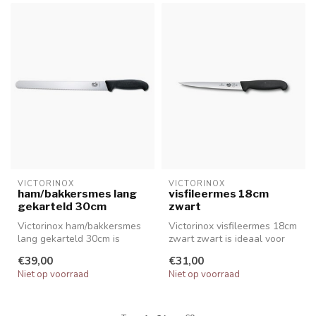
VICTORINOX
VICTORINOX
ham/bakkersmes lang
visfileermes 18cm
gekarteld 30cm
zwart
Victorinox ham/bakkersmes
Victorinox visfileermes 18cm
lang gekarteld 30cm is
zwart zwart is ideaal voor
ideaal voor het bereiden van
fileren. Of u nu vis on...
€39,00
€31,00
st...
Niet op voorraad
Niet op voorraad