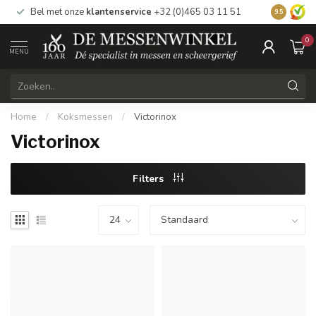
Bel met onze
klantenservice
+32 (0)465 03 11 51
Bezoek
on
9.5
0
MENU
Home
/
Koksmessen
/
Victorinox
Victorinox
Filters