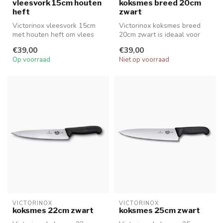
vleesvork 15cm houten
koksmes breed 20cm
heft
zwart
Victorinox vleesvork 15cm
Victorinox koksmes breed
met houten heft om vlees
20cm zwart is ideaal voor
tijdens het bereiden of
hakken, in blokjes snijden
€39,00
€39,00
snijd...
en...
Op voorraad
Niet op voorraad
VICTORINOX
VICTORINOX
koksmes 22cm zwart
koksmes 25cm zwart