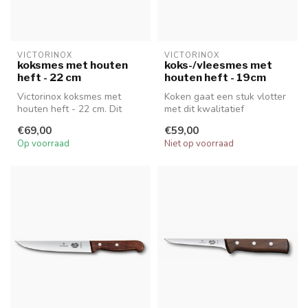
VICTORINOX
VICTORINOX
koksmes met houten
koks-/vleesmes met
heft - 22 cm
houten heft - 19cm
Victorinox koksmes met
Koken gaat een stuk vlotter
houten heft - 22 cm. Dit
met dit kwalitatief
lange, slanke koksmes met
vlees/koksmes met
€69,00
€59,00
lemmet...
rozenhouten gr...
Op voorraad
Niet op voorraad