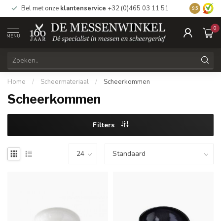
Bel met onze
klantenservice
+32 (0)465 03 11 51
Bezoek
on
9.5
0
MENU
Home
/
Scheermateriaal
/
Scheerkommen
Scheerkommen
Filters