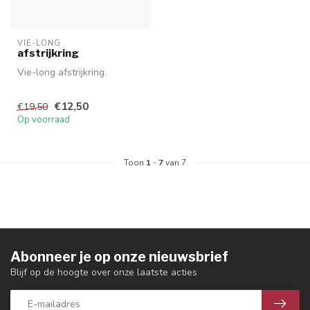
VIE-LONG
afstrijkring
Vie-long afstrijkring.
€12,50
€19,50
Op voorraad
Toon
1
-
7
van 7
Abonneer je op onze nieuwsbrief
Blijf op de hoogte over onze laatste acties