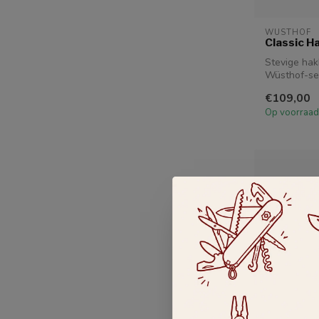
WUSTHOF
Classic Ha
Stevige hak
Wüsthof-ser
€109,00
Op voorraad