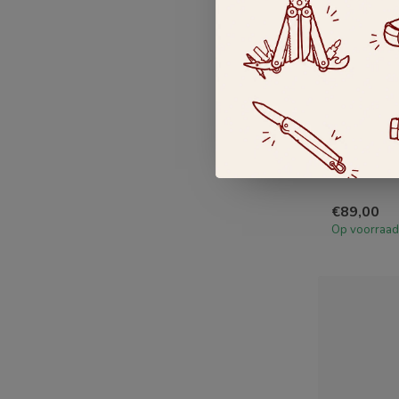
WUSTHOF
Classic u
Wüsthof Cl
centimeter,
vlee...
€89,00
Op voorraad