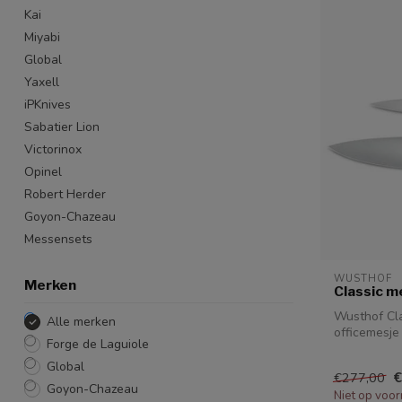
Kai
Miyabi
Global
Yaxell
iPKnives
Sabatier Lion
Victorinox
Opinel
Robert Herder
Goyon-Chazeau
Messensets
WUSTHOF
Merken
Classic m
Wusthof Cla
Alle merken
officemesje
Forge de Laguiole
koksme...
Global
€
€277,00
Goyon-Chazeau
Niet op voor