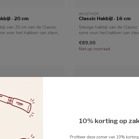
WUSTHOF
kbijl - 20 cm
Classic Hakbijl - 16 cm
bijl van 20 cm van de Classic
Stevige hakbijl van de Classi
ie voor het hakken van stevi...
serie voor het hakken van stevi
€89,00
Niet op voorraad
10% korting op za
Profiteer deze zomer van 10% kortin