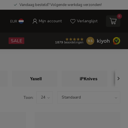
Vandaag besteld? Volgende werkdag verzonden!
0
Mijn account
Verlanglijst
EUR
e
SALE
9.5
1879
beoordelingen
Yaxell
iPKnives
Toon: