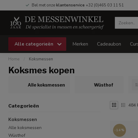
Bel met onze
klantenservice
+32 (0)465 03 11 51
Alle categorieën
Merken
Cadeaubon
Cur
Home
/
Koksmessen
Koksmes kopen
Alle koksmessen
Wüsthof
484
Categorieën
Koksmessen
Alle koksmessen
-14%
Wüsthof