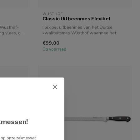
WUSTHOF
Classic Uitbeenmes Flexibel
c Wüsthof-
Flexibel uitbeenmes van het Duitse
g vlees, g...
kwaliteitsmes Wüsthof waarmee het
uitbenen en...
€99,00
Op voorraad
kmessen!
g op onze zakmessen!