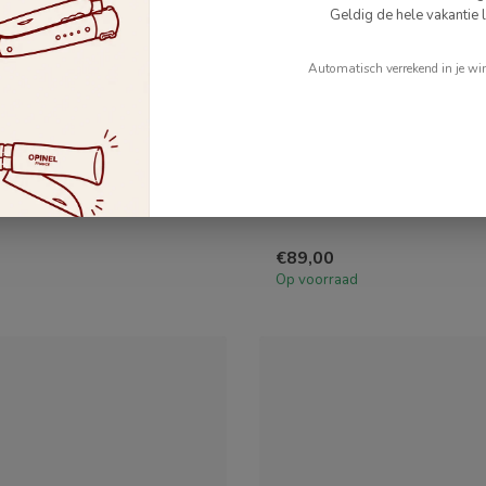
Geldig de hele vakantie l
Automatisch verrekend in je wi
WUSTHOF
itbeenmes - 14 cm
Classic Uitbeenmes 10c
assic uitbeenmes van 14
Wüsthof Classic uitbeenmes 
 ideaal voor het ontbotten van
centimeter, ideaal voor het
ontbotten/uitbenen...
€89,00
Op voorraad