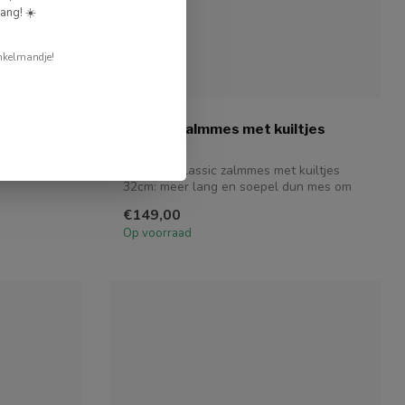
ang! ☀️
nkelmandje!
WUSTHOF
m
Classic Zalmmes met kuiltjes
32cm
van 10
Wüsthof Classic zalmmes met kuiltjes
32cm: meer lang en soepel dun mes om
flinte...
€149,00
Op voorraad