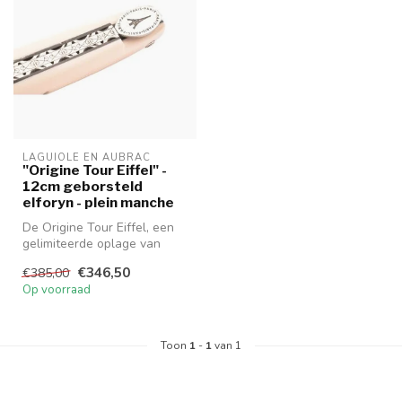
LAGUIOLE EN AUBRAC
"Origine Tour Eiffel" -
12cm geborsteld
elforyn - plein manche
De Origine Tour Eiffel, een
gelimiteerde oplage van
2000 unieke stukken. Dit
€346,50
€385,00
zak...
Op voorraad
Toon
1
-
1
van 1