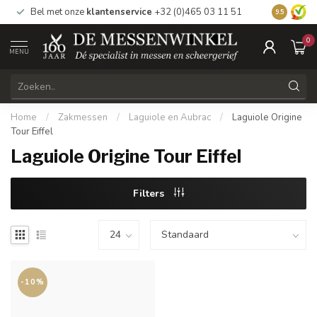
Bel met onze
klantenservice
+32 (0)465 03 11 51
Bezoek
on
9.5
0
MENU
Home
/
Zakmessen
/
Laguiole en Aubrac
/
Laguiole Origine
Tour Eiffel
Laguiole Origine Tour Eiffel
Filters
-10%