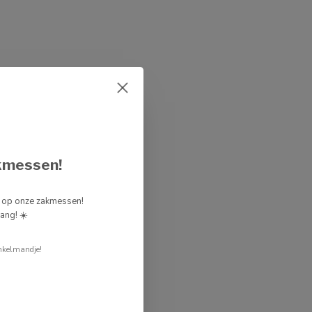
kmessen!
g op onze zakmessen!
ang! ☀️
nkelmandje!