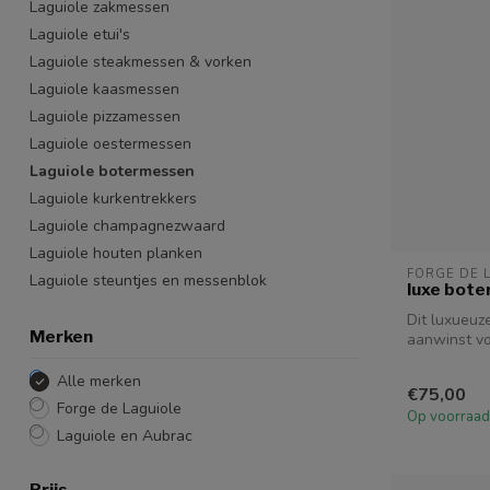
Laguiole zakmessen
Laguiole etui's
Laguiole steakmessen & vorken
Laguiole kaasmessen
Laguiole pizzamessen
Laguiole oestermessen
Laguiole botermessen
Laguiole kurkentrekkers
Laguiole champagnezwaard
Laguiole houten planken
FORGE DE 
Laguiole steuntjes en messenblok
luxe bote
Dit luxueuz
Merken
aanwinst voo
donke...
Alle merken
€75,00
Forge de Laguiole
Op voorraad
Laguiole en Aubrac
Prijs