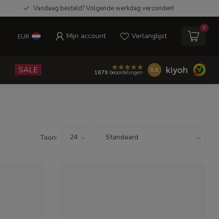
Vandaag besteld? Volgende werkdag verzonden!
0
Mijn account
Verlanglijst
EUR
e
SALE
9.5
1879
beoordelingen
Toon: