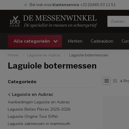
Bel met onze
klantenservice
+32 (0)465 03 11 51
Alle categorieën
Merken
Cadeaubon
Cur
Home
/
Laguiole en Aubrac
/
Laguiole botermessen
Laguiole botermessen
4
Pro
Categorieën
Laguiole en Aubrac
Aanbiedingen Laguiole en Aubrac
Laguiole Belles Pièces 2025-2026
Laguiole Origine Tour Eiffel
Laguiole zakmessen in mammouth