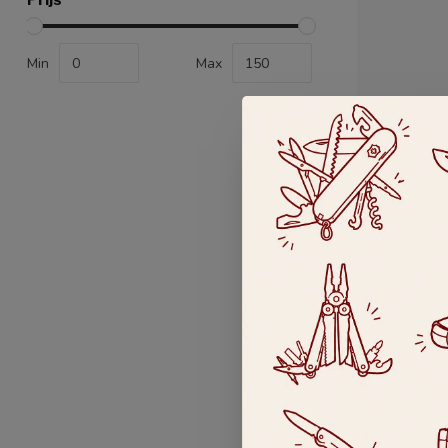
Min
Max
LAGUIOLE 
set van b
boterplan
Laguiole en
wenge en bo