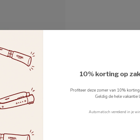
10% korting op za
Profiteer deze zomer van 10% kortin
Geldig de hele vakantie l
EN AUBRAC
Automatisch verrekend in je wi
otermes in wenge en
kje in acacia
 Aubrac set van botermes in
terplankje in acacia.