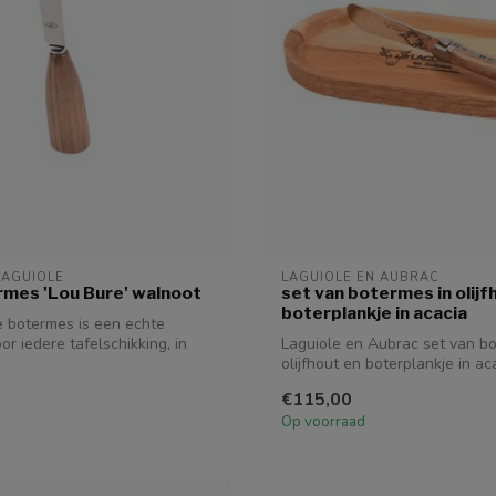
LAGUIOLE
LAGUIOLE EN AUBRAC
rmes 'Lou Bure' walnoot
set van botermes in olijf
boterplankje in acacia
e botermes is een echte
r iedere tafelschikking, in
Laguiole en Aubrac set van bo
olijfhout en boterplankje in ac
€115,00
Op voorraad