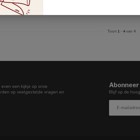
Toon
1
-
4
van 4
Abonneer 
 even een kijkje op onze
Blijf op de hoo
orden op veelgestelde vragen en