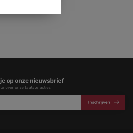
je op onze nieuwsbrief
gte over onze laatste acties
Inschrijven