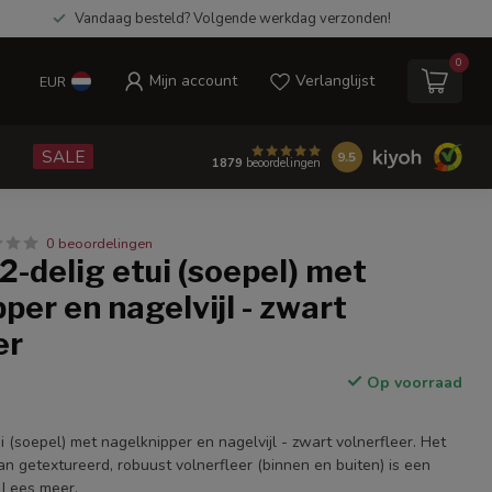
Vandaag besteld? Volgende werkdag verzonden!
0
Mijn account
Verlanglijst
EUR
e
SALE
9.5
1879
beoordelingen
0 beoordelingen
2-delig etui (soepel) met
per en nagelvijl - zwart
er
Op voorraad
i (soepel) met nagelknipper en nagelvijl - zwart volnerfleer. Het
n getextureerd, robuust volnerfleer (binnen en buiten) is een
.
Lees meer
.