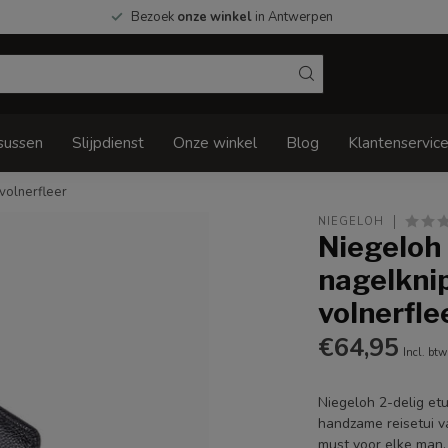
Bezoek
onze winkel
in Antwerpen
sussen
Slijpdienst
Onze winkel
Blog
Klantenservic
 volnerfleer
NIEGELOH
Niegeloh 
nagelknip
volnerfle
€64,95
Incl. btw
Niegeloh 2-delig etu
handzame reisetui va
must voor elke man