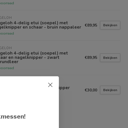
voorraad
EGELOH
geloh 4-delig etui (soepel) met
€89,95
Bekijken
elknipper en schaar - bruin nappaleer
voorraad
EGELOH
geloh 4-delig etui (soepel) met
aar en nagelknipper - zwart
€89,95
Bekijken
rundleer
voorraad
EGELOH
geloh kwalitatieve nagelknipper
€30,00
Bekijken
oot
voorraad
kmessen!