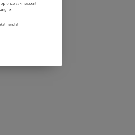
g op onze zakmessen!
ang! ☀️
nkelmandje!