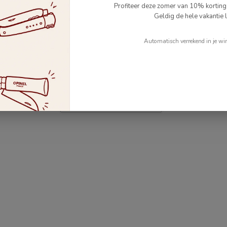
Profiteer deze zomer van 10% kortin
Geldig de hele vakantie l
5
Automatisch verrekend in je wi
Je beoordeling toevoegen