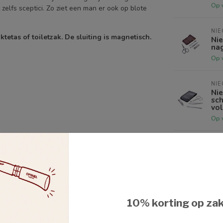
Op 
 zelfs sceptici. Zo ziet een man er ook op blote
NI
ktetas of toiletzak.
De sluiting is magnetisch.
Nie
nag
Op 
NI
Nie
sch
vol
Op 
NI
Nie
gr
ezonden worden omwille van hygiënische
redenen.
Op 
10% korting op za