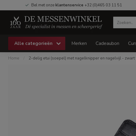
Bel met onze
klantenservice
+32 (0)465 03 11 51
Alle categorieën
Merken
Cadeaubon
Cur
Home
/
2-delig etui (soepel) met nagelknipper en nagelvijl - zwart