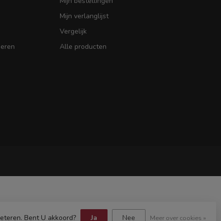
Mijn bestellingen
Mijn verlanglijst
Vergelijk
seren
Alle producten
beteren. Bent U akkoord?
Ja
Nee
Meer over cookies »