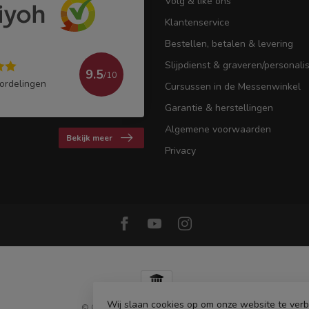
Volg & like ons
Klantenservice
Bestellen, betalen & levering
Slijpdienst & graveren/personali
9.5
/10
ordelingen
Cursussen in de Messenwinkel
Garantie & herstellingen
Algemene voorwaarden
Bekijk meer
Privacy
Wij slaan cookies op om onze website te ver
© Copyright 2026 De Messenwinkel