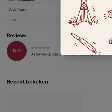
EAN Code
400726485418
SKU
85418-100
Reviews
0
/
5
0
sterren op basis van
0
beoordelingen
Recent bekeken