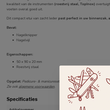
kwaliteit van de instrumenten
(roestvrij staal, TopInox)
overtuigt
voeten overal goed uit.
Dit compact etui van zacht leder
past perfect in uw binnenzak, a
Bevat:
Nagelknipper
Nagelvijl
Eigenschappen:
50 x 90 x 20 mm
Roestvrij staal
Opgelet:
Pedicure- & manicuresets kunnen niet omgeruild/terugg
Zie ook
algemene voorwaarden
.
Specificaties
Artikelnummer
Imantado XS