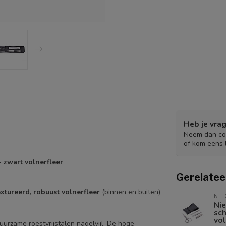
Heb je vrag
Neem dan con
of kom eens 
- zwart volnerfleer
Gerelatee
xtureerd, robuust volnerfleer
(binnen en buiten)
NI
Nie
sch
vol
urzame roestvrijstalen nagelvijl. De hoge