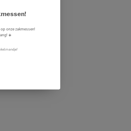
kmessen!
g op onze zakmessen!
ang! ☀️
nkelmandje!