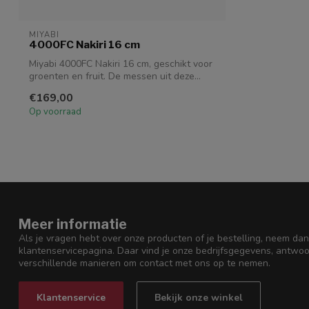
MIYABI
4000FC Nakiri 16 cm
Miyabi 4000FC Nakiri 16 cm, geschikt voor
groenten en fruit. De messen uit deze...
€169,00
Op voorraad
Meer informatie
Als je vragen hebt over onze producten of je bestelling, neem dan
klantenservicepagina. Daar vind je onze bedrijfsgegevens, antwo
verschillende manieren om contact met ons op te nemen.
Klantenservice
Bekijk onze winkel