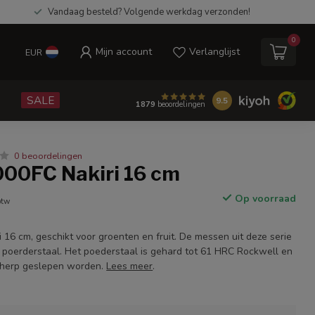
Vandaag besteld? Volgende werkdag verzonden!
0
Mijn account
Verlanglijst
EUR
e
SALE
9.5
1879
beoordelingen
0 beoordelingen
000FC Nakiri 16 cm
Op voorraad
btw
 16 cm, geschikt voor groenten en fruit. De messen uit deze serie
jn poerderstaal. Het poederstaal is gehard tot 61 HRC Rockwell en
scherp geslepen worden.
Lees meer
.