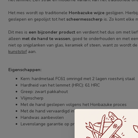
Het mes wordt op traditionele
Honbazuke wijze
geslijpen. Hierb
geslepen en gepolijst tot het
scheermesscherp
is. Zo komt elke
Dit mes is
een bijzonder product
en verdient het dus om met lie
alleen
met de hand te wassen
, goed te onderhouden en met ee
niet op snijplanken van glas, keramiek of steen, want zo wordt de
kunststof
aan.
Eigenschappen:
Kern: hardmetaal FC61 omringd met 2 lagen roestvrij staal
Hardheid van het lemmet (HRC):
61 HRC
Greep: zwart pakkahout
Vlijmscherp
Met de hand geslepen volgens het Honbazuke proces
Met de hand vervaardigd in Seki, Japan
Handwas aanbevolen
Levenslange garantie op productiefouten bij huishoudelijk 