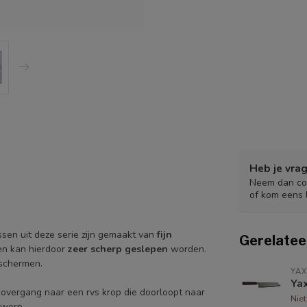
Heb je vrag
Neem dan con
of kom eens 
ssen uit deze serie zijn gemaakt van
fijn
Gerelatee
n kan hierdoor
zeer scherp geslepen
worden.
schermen.
YAX
Yax
overgang naar een rvs krop die doorloopt naar
Nie
twerp.