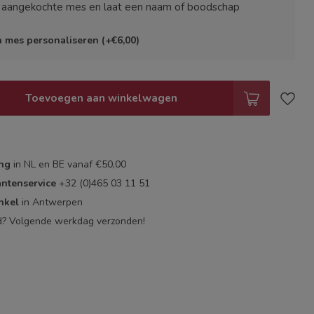
e aangekochte mes en laat een naam of boodschap
jn mes personaliseren (+€6,00)
Toevoegen aan winkelwagen
ing
in NL en BE vanaf €50,00
antenservice
+32 (0)465 03 11 51
nkel
in Antwerpen
d? Volgende werkdag verzonden!