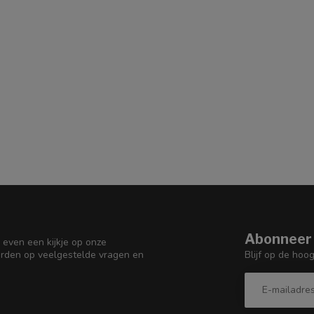
Abonneer 
 even een kijkje op onze
Blijf op de hoo
orden op veelgestelde vragen en