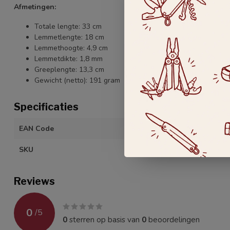
Afmetingen:
Totale lengte:
33 cm
Lemmetlengte: 18
cm
Lemmethoogte: 4,9 cm
Lemmetdikte:
1,8 mm
Greeplengte: 13,3
cm
Gewicht (netto):
191 gram
Specificaties
EAN Code
400983939065
SKU
33952-171-0
Reviews
0
/
5
0
sterren op basis van
0
beoordelingen