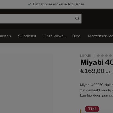
Bezoek
onze winkel
in Antwerpen
sussen
Slijpdienst
Onze winkel
Blog
Klantenservic
MIYABI
Miyabi 4
€169,00
Incl. 
Miyabi 4000FC Nakiri
zijn gemaakt van fi
kan hierdoor zeer 
Tip!