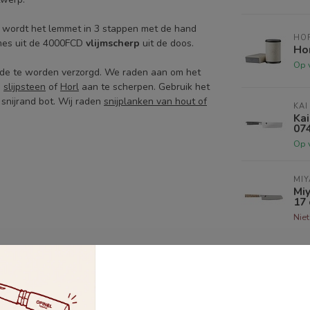
ij wordt het lemmet in 3 stappen met de hand
HO
 mes uit de 4000FCD
vlijmscherp
uit de doos.
Hor
Op 
fde te worden verzorgd. We raden aan om het
n
slijpsteen
of
Horl
aan te scherpen. Gebruik het
 snijrand bot. Wij raden
snijplanken van hout of
KAI
Kai
07
Op 
MIY
Mi
17
Nie
gebruik