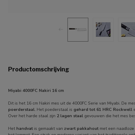
Productomschrijving
Miyabi 4000FC Nakiri 16 cm
Dit is het 16 cm Nakiri mes uit de 4000FC Serie van Miyabi. De me
poerderstaal
. Het poederstaal is
gehard tot 61 HRC Rockwell
e
Over het harde staal zijn
2 lagen staal
gevouwen die het mes be
Het
handvat
is gemaakt van
zwart pakkahout
met een naadloze 
het lemmet. Een strak en moderne variant van het traditionele on