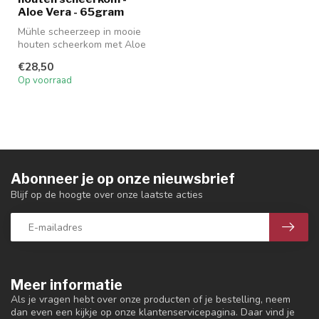
Aloe Vera - 65gram
Mühle scheerzeep in mooie
houten scheerkom met Aloe
Vera
€28,50
Op voorraad
Abonneer je op onze nieuwsbrief
Blijf op de hoogte over onze laatste acties
Meer informatie
Als je vragen hebt over onze producten of je bestelling, neem
dan even een kijkje op onze klantenservicepagina. Daar vind je