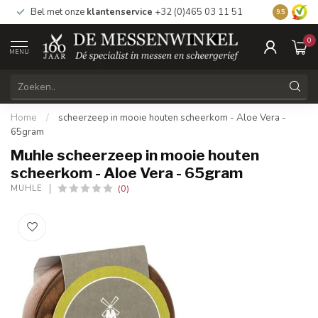
Bel met onze
klantenservice
+32 (0)465 03 11 51
Bezoek
on
9.5
0
MENU
Home
/
scheerzeep in mooie houten scheerkom - Aloe Vera -
65gram
Muhle scheerzeep in mooie houten
scheerkom - Aloe Vera - 65gram
(0)
MUHLE