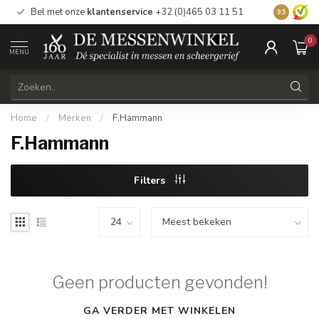
Bel met onze
klantenservice
+32 (0)465 03 11 51
Bezoek
on
9.5
0
MENU
Home
/
Merken
/
F.Hammann
F.Hammann
Filters
Geen producten gevonden!
GA VERDER MET WINKELEN