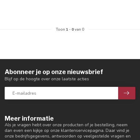
Toon
1
-
0
van 0
Abonneer je op onze nieuwsbrief
Blijf op de hoogte over onze laatste acties
Meer informatie
Als je vragen hebt over onze producten of je bestelling, neem
dan even een kijkje op onze klantenservicepagina. Daar vind je
onze bedrijfsgegevens, antwoorden op veelgestelde vragen en