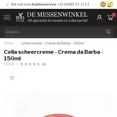
Bel met onze
klantenservice
+32 (0)465 03 11 51
Bezoek
on
9.5
0
MENU
Home
/
scheercreme - Crema da Barba - 150ml
Cella scheercreme - Crema da Barba -
150ml
(0)
CELLA