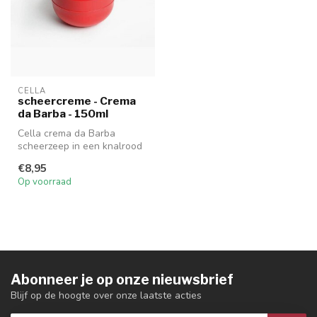
CELLA
scheercreme - Crema
da Barba - 150ml
Cella crema da Barba
scheerzeep in een knalrood
potje
€8,95
Op voorraad
Abonneer je op onze nieuwsbrief
Blijf op de hoogte over onze laatste acties