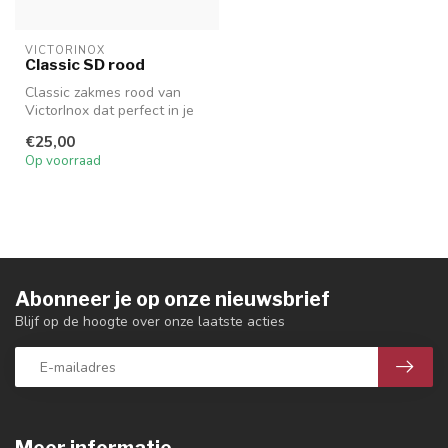
VICTORINOX
Classic SD rood
Classic zakmes rood van
VictorInox dat perfect in je
broekzak of aan je sleutelb...
€25,00
Op voorraad
Abonneer je op onze nieuwsbrief
Blijf op de hoogte over onze laatste acties