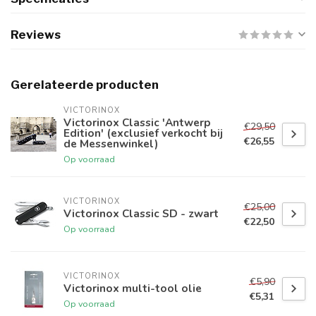
Reviews
Gerelateerde producten
VICTORINOX
Victorinox Classic 'Antwerp
€29,50
Edition' (exclusief verkocht bij
€26,55
de Messenwinkel)
Op voorraad
VICTORINOX
€25,00
Victorinox Classic SD - zwart
€22,50
Op voorraad
VICTORINOX
€5,90
Victorinox multi-tool olie
€5,31
Op voorraad