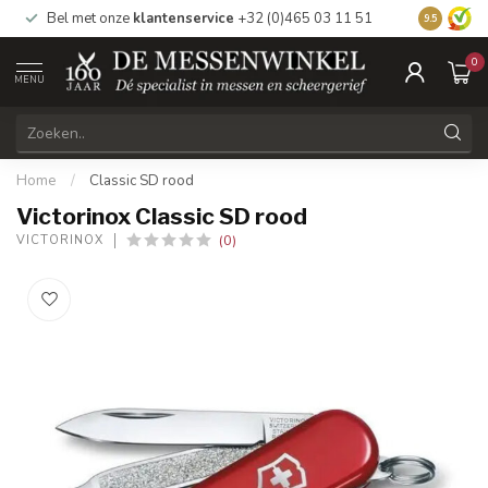
Bel met onze
klantenservice
+32 (0)465 03 11 51
Bezoek
on
9.5
0
MENU
Home
/
Classic SD rood
Victorinox Classic SD rood
(0)
VICTORINOX