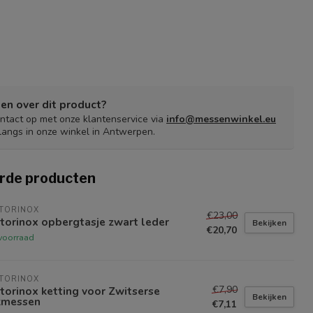
en over dit product?
tact op met onze klantenservice via
info@messenwinkel.eu
langs in onze winkel in Antwerpen.
rde producten
TORINOX
€23,00
torinox opbergtasje zwart leder
Bekijken
€20,70
voorraad
TORINOX
€7,90
torinox ketting voor Zwitserse
Bekijken
kmessen
€7,11