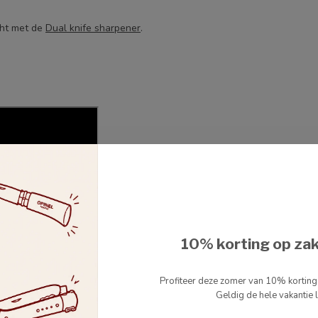
cht met de
Dual knife sharpener
.
10% korting op za
Profiteer deze zomer van 10% kortin
Geldig de hele vakantie l