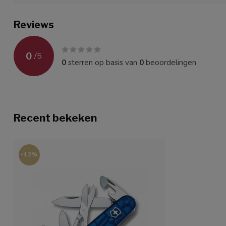
Reviews
0
/
5
0
sterren op basis van
0
beoordelingen
Recent bekeken
-12%