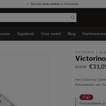
Bezoek
onze winkel
in Antwerpen
sussen
Slijpdienst
Onze winkel
Blog
Klantenservic
VICTORINOX
Victorino
€31,0
€34,50
Het Victorinox Climb
basiszakmes van Vic
Tip!
Personaliseer j