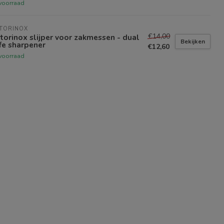
voorraad
TORINOX
€14,00
torinox slijper voor zakmessen - dual
Bekijken
fe sharpener
€12,60
voorraad