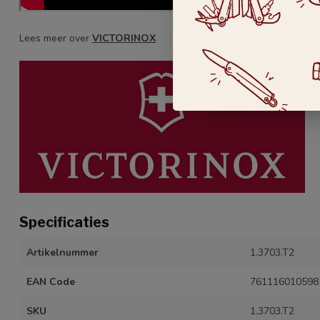
Lees meer over
VICTORINOX
Specificaties
Artikelnummer
1.3703.T2
EAN Code
761116010598
SKU
1.3703.T2