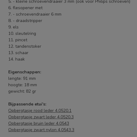
5. - kleine schroevendraaier 3 mm (ook voor Philips schroeven)
6. flesopener met
7. - schroevendraaier 6 mm
8. - draadstripper
9. els
10. sleutelring
11. pincet
12. tandenstoker
13. schaar
14. haak
Eigenschappen:
lengte: 91 mm
hoogte: 18 mm
gewicht: 82 gr
Bijpassende etui's:
Opbergtasje rood leder 4.0520.1
Opbergtasje zwart leder 4.0520.3
Opbergtasje bruin leder 4.0543
Opbergtasje zwart nylon 4.0543.3