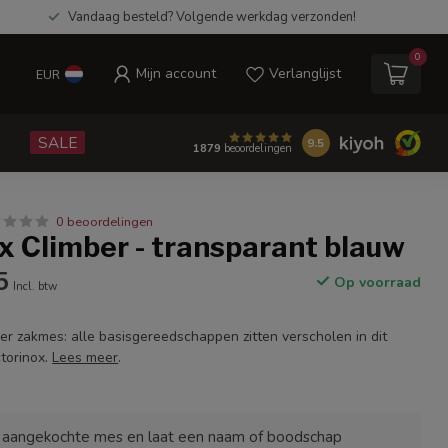
Vandaag besteld? Volgende werkdag verzonden!
0
Mijn account
Verlanglijst
EUR
e
SALE
9.5
1879
beoordelingen
0 beoordelingen
x Climber - transparant blauw
5
Op voorraad
Incl. btw
er zakmes: alle basisgereedschappen zitten verscholen in dit
torinox.
Lees meer
.
e aangekochte mes en laat een naam of boodschap