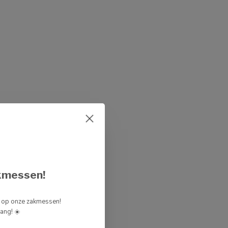
kmessen!
g op onze zakmessen!
ang! ☀️