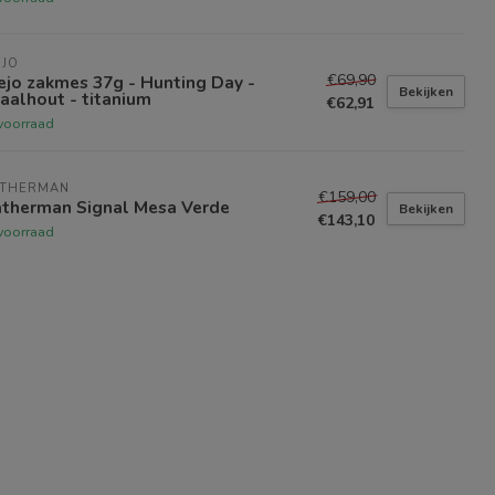
EJO
€69,90
jo zakmes 37g - Hunting Day -
Bekijken
aalhout - titanium
€62,91
voorraad
ATHERMAN
€159,00
atherman Signal Mesa Verde
Bekijken
€143,10
voorraad