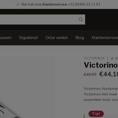
Bel met onze
klantenservice
+32 (0)465 03 11 51
sussen
Slijpdienst
Onze winkel
Blog
Klantenservic
VICTORINOX
Victorin
€44,1
€49,00
Victorinox Huntsman
Victorinox met maar 
essentiële tools voor
Tip!