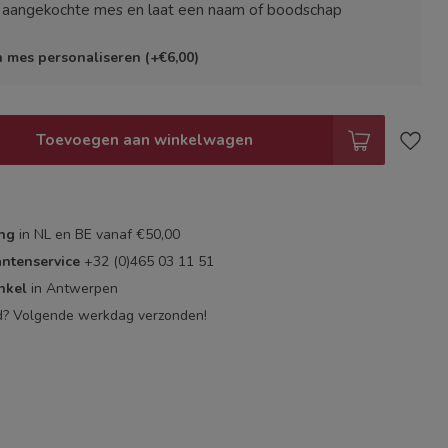
e aangekochte mes en laat een naam of boodschap
jn mes personaliseren (+€6,00)
Toevoegen aan winkelwagen
ing
in NL en BE vanaf €50,00
antenservice
+32 (0)465 03 11 51
nkel
in Antwerpen
d? Volgende werkdag verzonden!