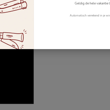
Geldig de hele vakantie l
Automatisch verrekend in je wi