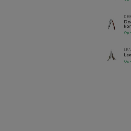
DE
Dee
kor
Op 
LE
Le
Op 