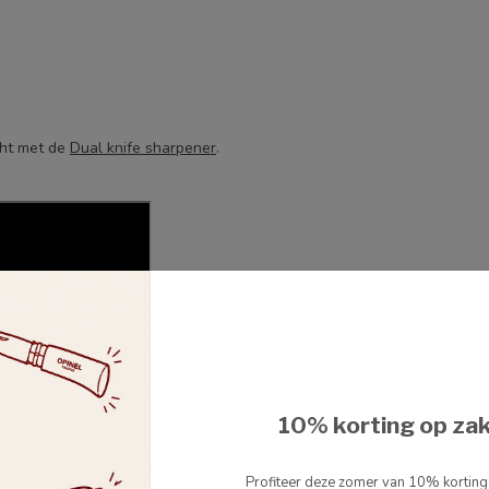
cht met de
Dual knife sharpener
.
10% korting op za
Profiteer deze zomer van 10% kortin