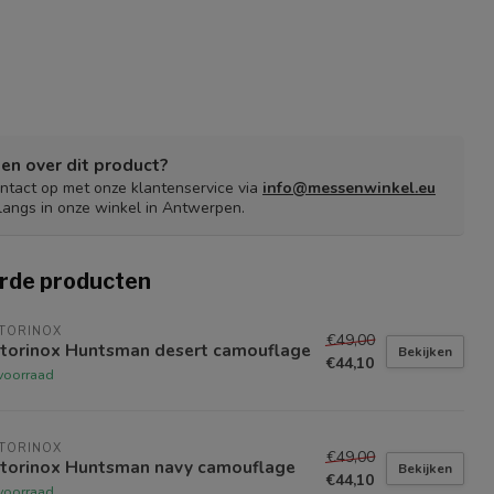
en over dit product?
tact op met onze klantenservice via
info@messenwinkel.eu
langs in onze winkel in Antwerpen.
rde producten
TORINOX
€49,00
ctorinox Huntsman desert camouflage
Bekijken
€44,10
voorraad
TORINOX
€49,00
ctorinox Huntsman navy camouflage
Bekijken
€44,10
voorraad