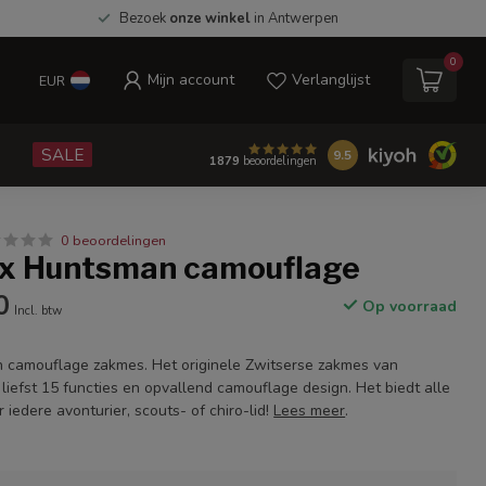
Bezoek
onze winkel
in Antwerpen
0
Mijn account
Verlanglijst
EUR
e
SALE
9.5
1879
beoordelingen
0 beoordelingen
ox Huntsman camouflage
0
Op voorraad
Incl. btw
 camouflage zakmes. Het originele Zwitserse zakmes van
liefst 15 functies en opvallend camouflage design. Het biedt alle
 iedere avonturier, scouts- of chiro-lid!
Lees meer
.