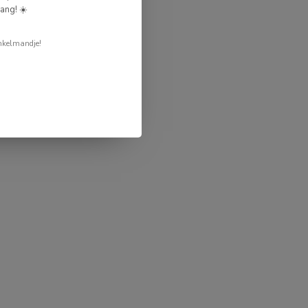
ang! ☀️
nkelmandje!