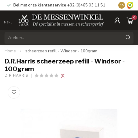
Bel met onze
klantenservice
+32 (0)465 03 11 51
Bezoek
on
9.5
0
MENU
Home
/
scheerzeep refill - Windsor - 100gram
D.R.Harris scheerzeep refill - Windsor -
100gram
(0)
D.R.HARRIS