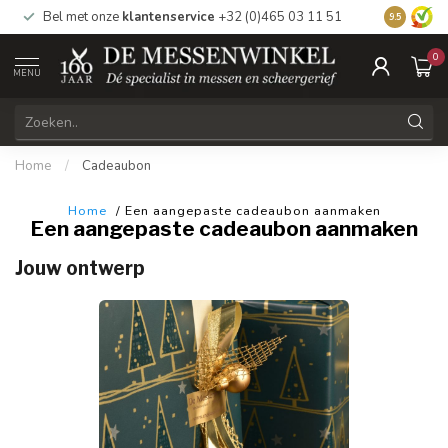
Bel met onze
klantenservice
+32 (0)465 03 11 51
Bezoek
on
9.5
0
MENU
Home
/
Cadeaubon
Home
/ Een aangepaste cadeaubon aanmaken
Een aangepaste cadeaubon aanmaken
Jouw ontwerp