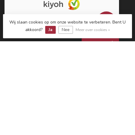
9.5
/10
Wij slaan cookies op om onze website te verbeteren. Bent U
1879 beoordelingen
akkoord?
Ja
Nee
Meer over cookies »
Bekijk meer
Informatie
Mijn account
€