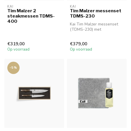
KAI
KAI
Tim Malzer 2
Tim Malzer messenset
steakmessen TDMS-
TDMS-230
400
Kai Tim Malzer messenset
(TDMS-230) met
universeelmes (16,5cm) en
santoku mes (1...
€319,00
€379,00
Op voorraad
Op voorraad
-5%