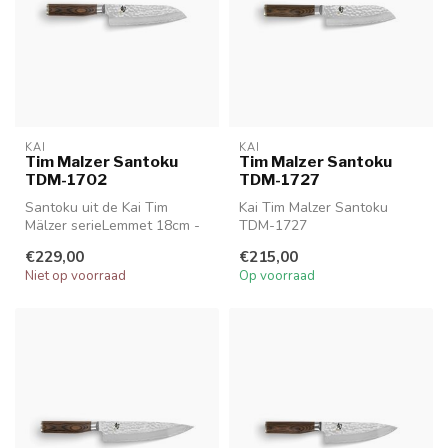
KAI
KAI
Tim Malzer Santoku
Tim Malzer Santoku
TDM-1702
TDM-1727
Santoku uit de Kai Tim
Kai Tim Malzer Santoku
Mälzer serieLemmet 18cm -
TDM-1727
Handgreep 12cm
€229,00
€215,00
TDM 1702
Niet op voorraad
Op voorraad