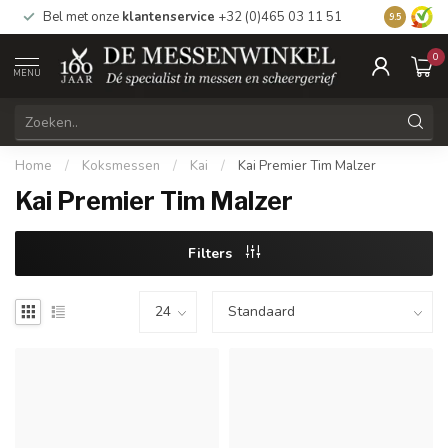
Bel met onze
klantenservice
+32 (0)465 03 11 51
Bezoek
on
9.5
0
MENU
Home
/
Koksmessen
/
Kai
/
Kai Premier Tim Malzer
Kai Premier Tim Malzer
Filters