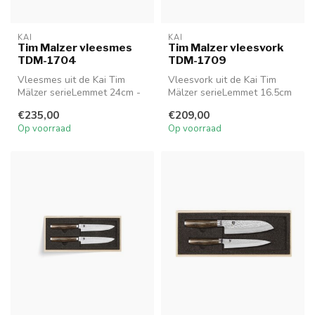
KAI
KAI
Tim Malzer vleesmes
Tim Malzer vleesvork
TDM-1704
TDM-1709
Vleesmes uit de Kai Tim
Vleesvork uit de Kai Tim
Mälzer serieLemmet 24cm -
Mälzer serieLemmet 16.5cm
Handgreep 12cm
- Handgreep 11cm
€235,00
€209,00
TDM 1704
TDM 1709
Op voorraad
Op voorraad