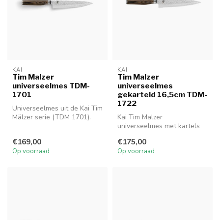
KAI
KAI
Tim Malzer
Tim Malzer
universeelmes TDM-
universeelmes
1701
gekarteld 16,5cm TDM-
1722
Universeelmes uit de Kai Tim
Mälzer serie (TDM 1701).
Kai Tim Malzer
Lemmet 16.5cm - handgreep
universeelmes met kartels
...
(TDM-1722) is ideaal voor
€169,00
€175,00
het snijden v...
Op voorraad
Op voorraad