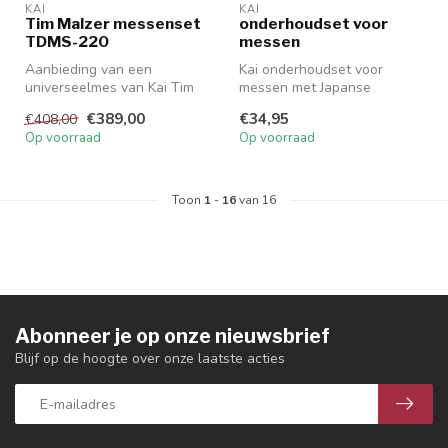
KAI
KAI
Tim Malzer messenset
onderhoudset voor
TDMS-220
messen
Aanbieding van een
Kai onderhoudset voor
universeelmes van Kai Tim
messen met Japanse
Mälzer (16.5cm) en een
Camellia olie (100ml, 100%
€389,00
€34,95
€408,00
koksmes van ...
levensmiddel...
Op voorraad
Op voorraad
Toon
1
-
16
van 16
Abonneer je op onze nieuwsbrief
Blijf op de hoogte over onze laatste acties