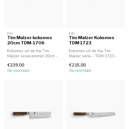
KAI
KAI
Tim Malzer koksmes
Tim Malzer Koksmes
20cm TDM-1706
TDM 1723
Koksmes uit de Kai Tim
Koksmes uit de Kai Tim
Mälzer serieLemmet 20cm -
Mälzer serie - TDM 1723 -
Handgreep 12cm
lemmetgrootte: 15 cm
€239,00
€215,00
TDM 1706
Op voorraad
Op voorraad