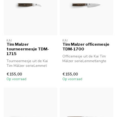
KAI
KAI
Tim Malzer
Tim Malzer officemesje
tourneermesje TDM-
TDM-1700
1715
Officemesje uit de Kai Tim
Tourneermesje uit de Kai
Mälzer serieLemmetlengte
Tim Mälzer serieLemmet
4cm - handgreep 10.5cm
5.5cm - Handgreep 10cm
TDM ...
€155,00
€155,00
TDM 1715
Op voorraad
Op voorraad