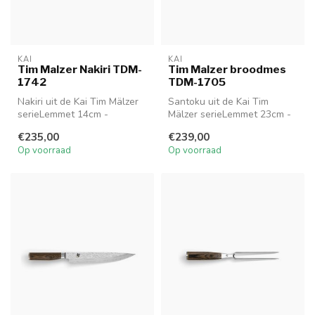
KAI
KAI
Tim Malzer Nakiri TDM-
Tim Malzer broodmes
1742
TDM-1705
Nakiri uit de Kai Tim Mälzer
Santoku uit de Kai Tim
serieLemmet 14cm -
Mälzer serieLemmet 23cm -
Handgreep 11cm
Handgreep 12cm
€235,00
€239,00
TDM 1742
TDM 1705
Op voorraad
Op voorraad