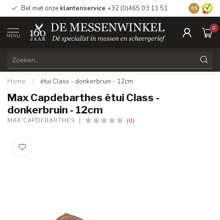
Bel met onze
klantenservice
+32 (0)465 03 11 51
Bezoek
on
9.5
0
MENU
Home
/
étui Class - donkerbruin - 12cm
Max Capdebarthes étui Class -
donkerbruin - 12cm
(0)
MAX CAPDEBARTHES