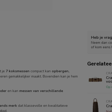
Heb je vrag
Neem dan con
of kom eens 
Gerelatee
t je
7
koksmessen
compact kan
opbergen,
CR
oeren gemakkelijker maakt. Bovendien kan je hem
Cra
vo
Op 
eder
en kan
messen van verschillende
CR
lands merk
dat klassevolle en kwalitatieve
Cra
digd.
Nie