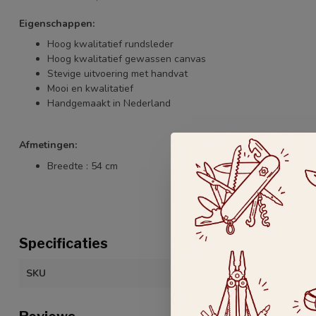
Eigenschappen:
Hoog kwalitatief rundsleder
Hoog kwalitatief gewassen canvas
Stevige uitvoering met handvat
Mooi en kwalitatief
Handgemaakt in Nederland
Afmetingen:
Breedte : 54 cm
Specificaties
SKU
C.KR-001-GRE