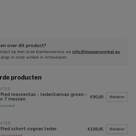
en over dit product?
tact op met onze klantenservice via
info@messenwinkel.eu
langs in onze winkel in Antwerpen.
rde producten
AFTED
fted messentas - leder/canvas groen -
€90,00
Bekijken
or 7 messen
voorraad
AFTED
fted schort cognac leder
€109,95
Bekijken
t op voorraad