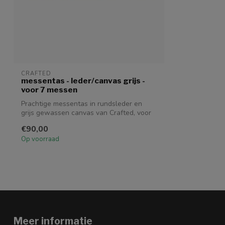
CRAFTED
messentas - leder/canvas grijs -
voor 7 messen
Prachtige messentas in rundsleder en
grijs gewassen canvas van Crafted, voor
7 m...
€90,00
Op voorraad
Meer informatie