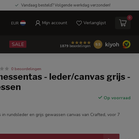
Vandaag besteld? Volgende werkdag verzonden!
0
Mijn account
Verlanglijst
EUR
e
SALE
9.5
1879
beoordelingen
0 beoordelingen
essentas - leder/canvas grijs -
essen
Op voorraad
 in rundsleder en grijs gewassen canvas van Crafted, voor 7