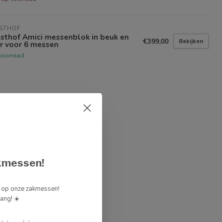
STHOF
sthof Amici messenblok in beuk en
€399,00
Bekijken
r voor 6 messen
voorraad
kmessen!
g op onze zakmessen!
ang! ☀️