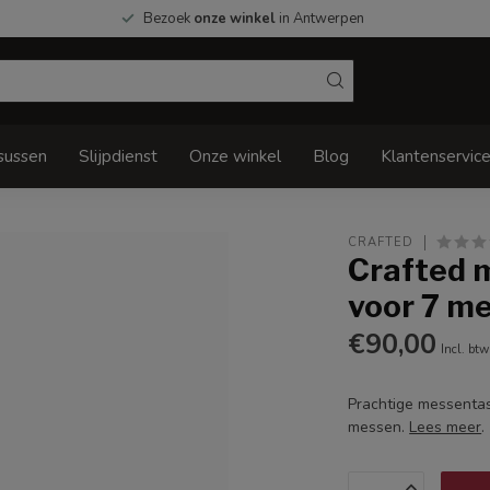
Bezoek
onze winkel
in Antwerpen
sussen
Slijpdienst
Onze winkel
Blog
Klantenservic
CRAFTED
Crafted m
voor 7 m
€90,00
Incl. btw
Prachtige messentas
messen.
Lees meer
.