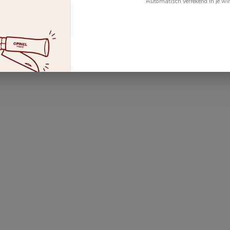
Automatisch verrekend in je wi
Je beoordeling toevoegen