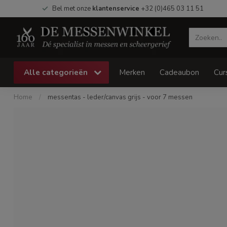
Bel met onze
klantenservice
+32 (0)465 03 11 51
Alle categorieën
Merken
Cadeaubon
Cur
Home
/
messentas - leder/canvas grijs - voor 7 messen