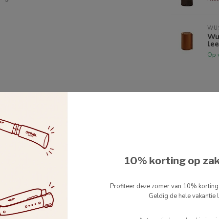
WU
Wu
lee
Op 
10% korting op za
Profiteer deze zomer van 10% kortin
Y
Geldig de hele vakantie l