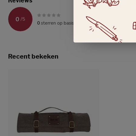
Reviews
0
/
5
0
sterren op basis van
0
beoordelingen
Recent bekeken