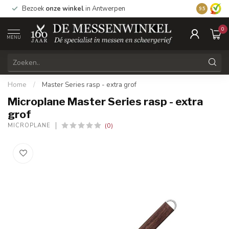
1
Bezoek
onze winkel
in Antwerpen
Vandaag be
9.5
0
MENU
Home
/
Master Series rasp - extra grof
Microplane Master Series rasp - extra
grof
(0)
MICROPLANE