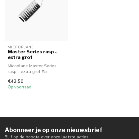
MICROPLANE
Master Series rasp -
extra grof
Micoplane Master Series
rasp - extra grof #5.
Voor het raspen van kaas,
€42,50
appels,...
Op voorraad
Abonneer je op onze nieuwsbrief
Blijf op de hoogte over onze laatste acties