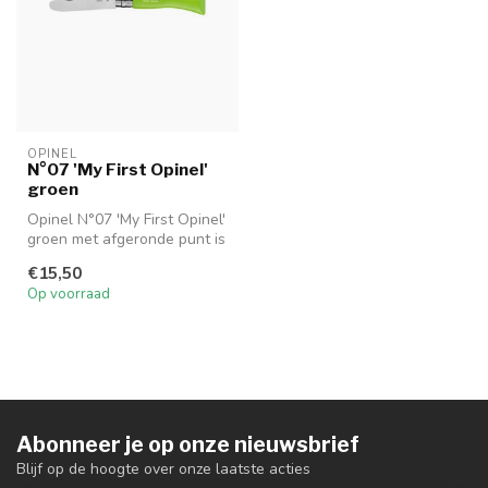
OPINEL
N°07 'My First Opinel'
groen
Opinel N°07 'My First Opinel'
groen met afgeronde punt is
ideaal als eerste zakm...
€15,50
Op voorraad
Abonneer je op onze nieuwsbrief
Blijf op de hoogte over onze laatste acties