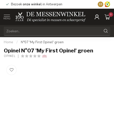
1
Bezoek
onze winkel
in Antwerpen
Vandaag be
9.5
0
MENU
Home
/
N°07 'My First Opinel' groen
Opinel N°07 'My First Opinel' groen
(0)
OPINEL