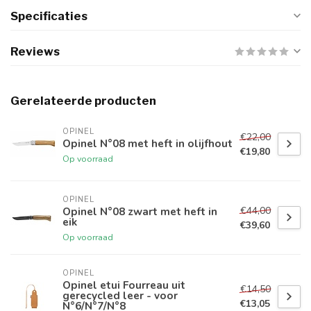
Specificaties
Reviews
Gerelateerde producten
OPINEL
€22,00
Opinel N°08 met heft in olijfhout
€19,80
Op voorraad
OPINEL
€44,00
Opinel N°08 zwart met heft in
eik
€39,60
Op voorraad
OPINEL
Opinel etui Fourreau uit
€14,50
gerecycled leer - voor
€13,05
N°6/N°7/N°8