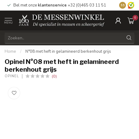
Bel met onze
klantenservice
+32 (0)465 03 11 51
Bezoek
on
9.5
0
MENU
Home
/
N°08 met heft in gelamineerd berkenhout grijs
Opinel N°08 met heft in gelamineerd
berkenhout grijs
(0)
OPINEL