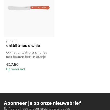
OPINEL
ontbijtmes oranje
Opinel ontbijt-brunchtmes
met houten heft in oranje
gekleurd beukhout.
€17,50
Op voorraad
Abonneer je op onze nieuwsbrief
Blijf op de hoogte over onze laatste acties