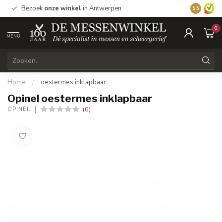
1
Bezoek
onze winkel
in Antwerpen
Vandaag be
9.5
0
MENU
Home
/
oestermes inklapbaar
Opinel oestermes inklapbaar
(0)
OPINEL