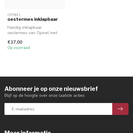
OPINEL
oestermes inklapbaar
Handig inklapbaar
oestermes van Opinel met
warm bubingahout.
€17,00
Op voorraad
Abonneer je op onze nieuwsbrief
Blijf op de hoogte over onze laatste acties