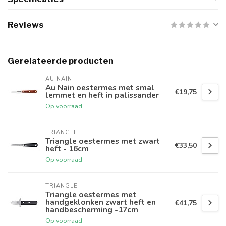
Reviews
Gerelateerde producten
AU NAIN
Au Nain oestermes met smal
€19,75
lemmet en heft in palissander
Op voorraad
TRIANGLE
Triangle oestermes met zwart
€33,50
heft - 16cm
Op voorraad
TRIANGLE
Triangle oestermes met
handgeklonken zwart heft en
€41,75
handbescherming -17cm
Op voorraad