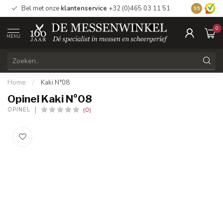
Bel met onze
klantenservice
+32 (0)465 03 11 51
Bezoek
on
9.5
0
MENU
Home
/
Kaki N°08
Opinel Kaki N°08
(0)
OPINEL