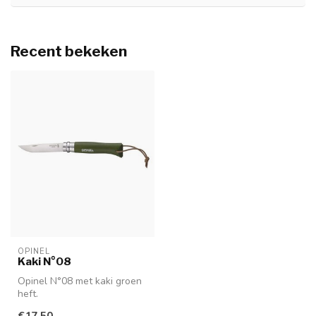
Recent bekeken
OPINEL
Kaki N°08
Opinel N°08 met kaki groen
heft.
€17,50