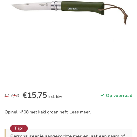
€15,75
€17,50
Op voorraad
Incl. btw
Opinel N°08 met kaki groen heft.
Lees meer
.
Tip!
Personaliseer je aangekochte mes en laat een naam of