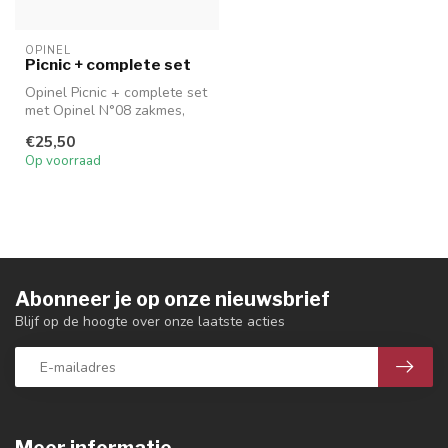
OPINEL
Picnic + complete set
Opinel Picnic + complete set
met Opinel N°08 zakmes,
lepel- en vorkopzetstuk en...
€25,50
Op voorraad
Abonneer je op onze nieuwsbrief
Blijf op de hoogte over onze laatste acties