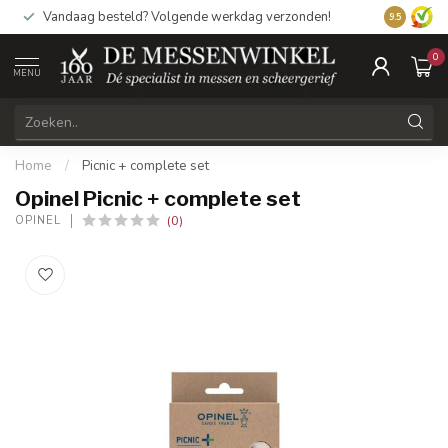
Vandaag besteld? Volgende werkdag verzonden!
9.5
0
MENU
Home
/
Picnic + complete set
Opinel Picnic + complete set
(0)
OPINEL