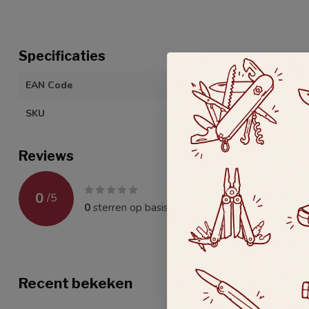
Specificaties
EAN Code
401815713110
SKU
84 075 07 04 N
Reviews
0
/
5
0
sterren op basis van
0
beoordelingen
Recent bekeken