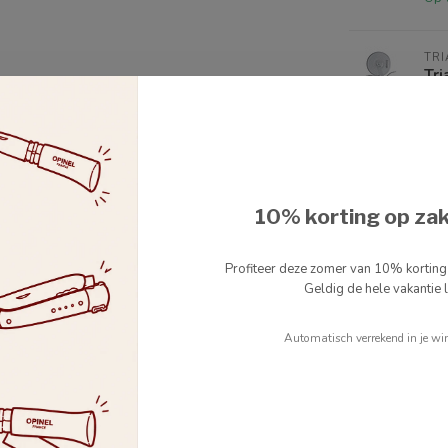
TRI
Tri
ke
Op 
8
TRI
Tri
Nie
10% korting op za
Profiteer deze zomer van 10% kortin
Je beoordeling toevoegen
Geldig de hele vakantie l
Automatisch verrekend in je wi