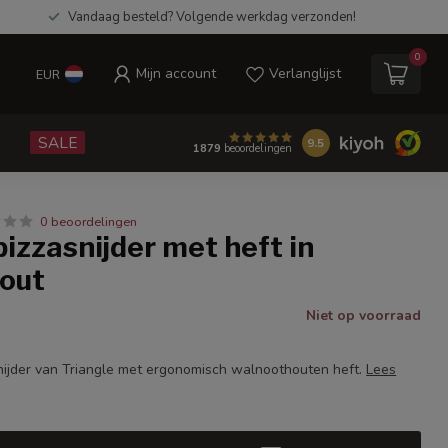
Vandaag besteld? Volgende werkdag verzonden!
0
Mijn account
Verlanglijst
EUR
e
SALE
9.5
1879
beoordelingen
0 beoordelingen
pizzasnijder met heft in
out
Niet op voorraad
nijder van Triangle met ergonomisch walnoothouten heft.
Lees