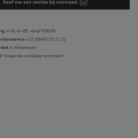
Geef me een seintje bij voorraad
ing
in NL en BE vanaf €50,00
antenservice
+32 (0)465 03 11 51
nkel
in Antwerpen
d? Volgende werkdag verzonden!