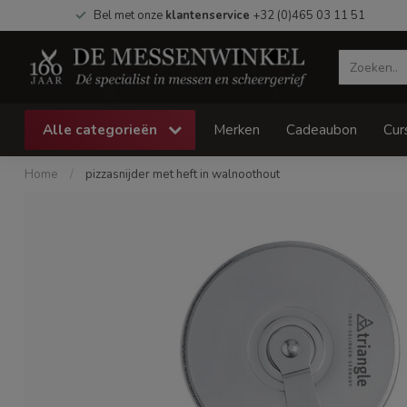
Bel met onze
klantenservice
+32 (0)465 03 11 51
Alle categorieën
Merken
Cadeaubon
Cur
Home
/
pizzasnijder met heft in walnoothout