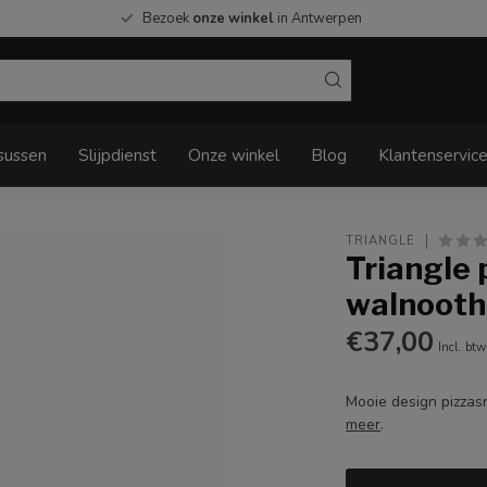
Bezoek
onze winkel
in Antwerpen
sussen
Slijpdienst
Onze winkel
Blog
Klantenservic
TRIANGLE
Triangle 
walnooth
€37,00
Incl. btw
Mooie design pizzas
meer
.