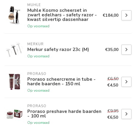
MUHLE
Muhle Kosmo scheerset in
zwart edelhars - safety razor -
€184,00
kwast silvertip dassenhaar
Op voorraad
MERKUR
Merkur safety razor 23c (M)
€35,00
Op voorraad
PRORASO
€6,50
Proraso scheercreme in tube -
harde baarden - 150 ml
€4,50
Op voorraad
PRORASO
€9,95
Proraso preshave harde baarden
- 100 ml
€6,50
Op voorraad