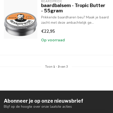
BEARDPRIDE
baardbalsem - Tropic Butter
- 55gram
Prikkende baardharen beu? Maak je baard
zacht met deze ambachtelijk ge...
€22,95
Op voorraad
Toon
1
-
3
van 3
Abonneer je op onze nieuwsbrief
Blijf op de hoogte over onze laatste acties