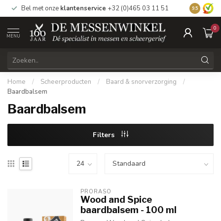
Bel met onze
klantenservice
+32 (0)465 03 11 51
Bezoek
on
9.5
0
MENU
Home
/
Scheerproducten
/
Baard & snorverzorging
/
Baardbalsem
Baardbalsem
Filters
PRORASO
Wood and Spice
baardbalsem - 100 ml