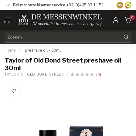
Bel met onze
klantenservice
+32 (0)465 03 11 51
Bezoek
on
9.5
0
MENU
Home
/
preshave oil - 30ml
Taylor of Old Bond Street preshave oil -
30ml
(0)
TAYLOR OF OLD BOND STREET