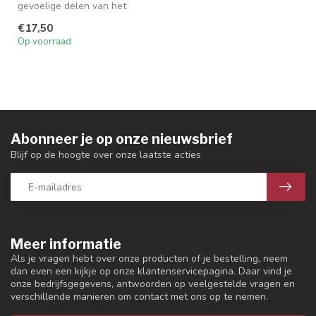
gevoelige delen van het
gezicht mee in te wrijven
€17,50
voor het ...
Op voorraad
Abonneer je op onze nieuwsbrief
Blijf op de hoogte over onze laatste acties
Meer informatie
Als je vragen hebt over onze producten of je bestelling, neem
dan even een kijkje op onze klantenservicepagina. Daar vind je
onze bedrijfsgegevens, antwoorden op veelgestelde vragen en
verschillende manieren om contact met ons op te nemen.