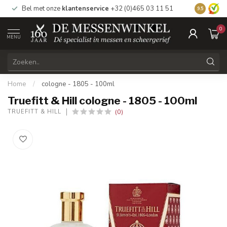
Bel met onze
klantenservice
+32 (0)465 03 11 51
Bezoek
on
9.5
0
MENU
Home
/
cologne - 1805 - 100ml
Truefitt & Hill cologne - 1805 - 100ml
(0)
TRUEFITT & HILL