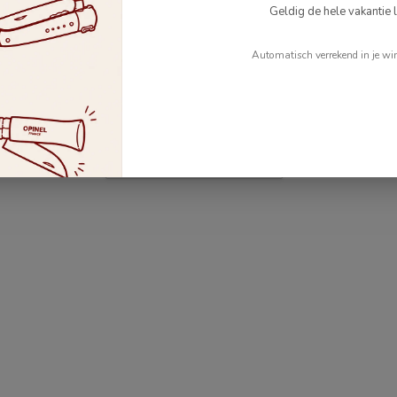
Geldig de hele vakantie l
5
Automatisch verrekend in je wi
Je beoordeling toevoegen