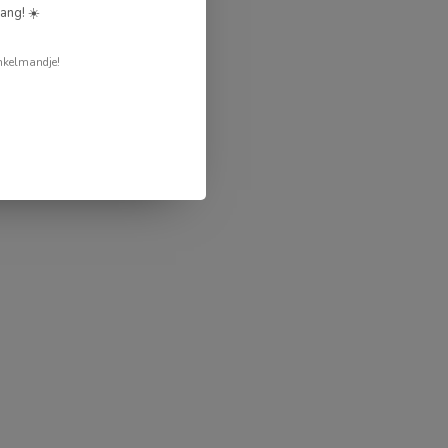
ang! ☀️
nkelmandje!