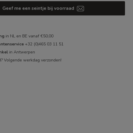
Geef me een seintje bij voorraad
ing
in NL en BE vanaf €50,00
antenservice
+32 (0)465 03 11 51
nkel
in Antwerpen
d? Volgende werkdag verzonden!