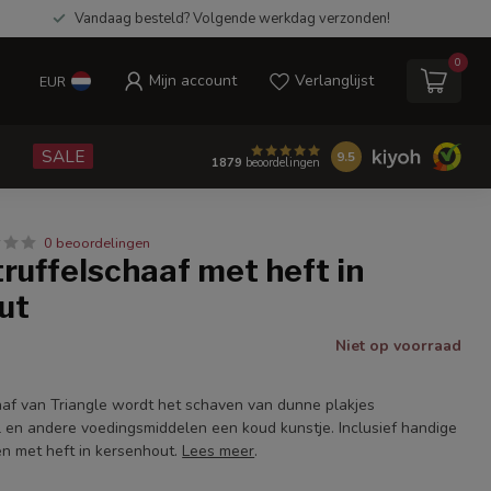
Vandaag besteld? Volgende werkdag verzonden!
0
Mijn account
Verlanglijst
EUR
e
SALE
9.5
1879
beoordelingen
0 beoordelingen
truffelschaaf met heft in
ut
Niet op voorraad
aaf van Triangle wordt het schaven van dunne plakjes
l en andere voedingsmiddelen een koud kunstje. Inclusief handige
n met heft in kersenhout.
Lees meer
.