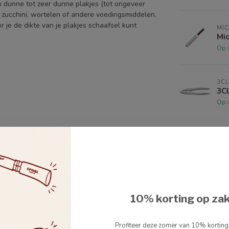
n dunne tot zeer dunne plakjes (tot ongeveer
 zucchini, wortelen of andere voedingsmiddelen.
 je de dikte van je plakjes schaafsel kunt
MI
Mic
Op 
3CL
3Cl
Op 
10% korting op za
Profiteer deze zomer van 10% kortin