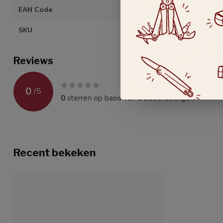
EAN Code
401815713111
SKU
84.141.15.04.K
Reviews
0
/
5
0
sterren op basis van
0
beoordelingen
Recent bekeken