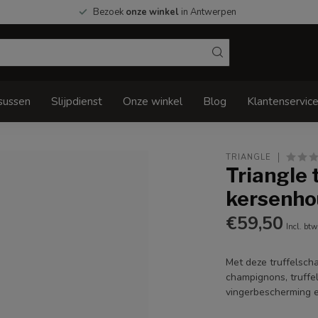
Bezoek
onze winkel
in Antwerpen
sussen
Slijpdienst
Onze winkel
Blog
Klantenservic
TRIANGLE
Triangle 
kersenho
€59,50
Incl. btw
Met deze truffelsch
champignons, truffe
vingerbescherming e