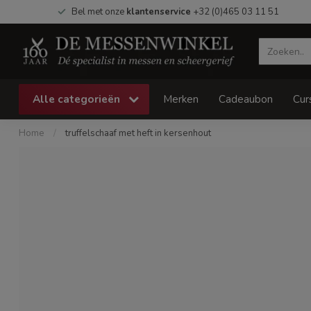
Bel met onze
klantenservice
+32 (0)465 03 11 51
Alle categorieën
Merken
Cadeaubon
Cur
Home
/
truffelschaaf met heft in kersenhout