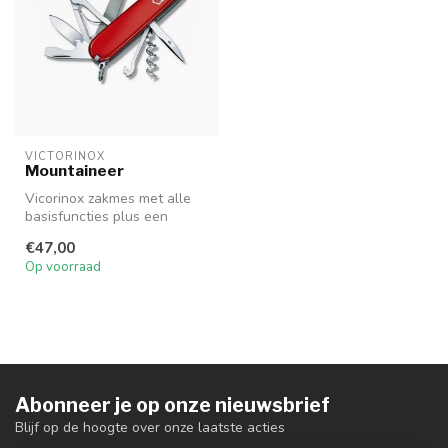
VICTORINOX
Mountaineer
Vicorinox zakmes met alle
basisfuncties plus een
metaalvijl en zaag.
€47,00
Op voorraad
Abonneer je op onze nieuwsbrief
Blijf op de hoogte over onze laatste acties