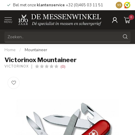
Bel met onze
klantenservice
+32 (0)465 03 11 51
Bezoek
on
9.5
0
MENU
Home
/
Mountaineer
Victorinox Mountaineer
(0)
VICTORINOX