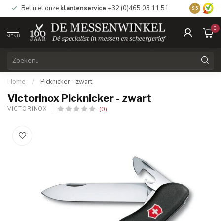
Bel met onze
klantenservice
+32 (0)465 03 11 51
Bezoek
on
9.5
0
MENU
Home
/
Picknicker - zwart
Victorinox Picknicker - zwart
(0)
VICTORINOX