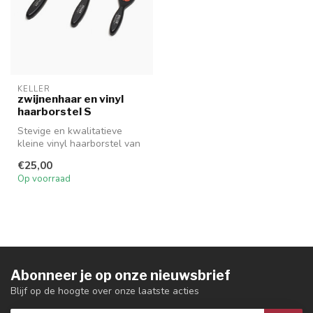
KELLER
zwijnenhaar en vinyl
haarborstel S
Stevige en kwalitatieve
kleine vinyl haarborstel van
Keller om de haren mee te
€25,00
b...
Op voorraad
Abonneer je op onze nieuwsbrief
Blijf op de hoogte over onze laatste acties