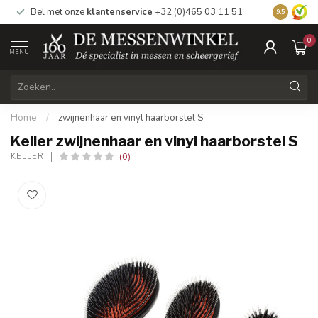
Bel met onze
klantenservice
+32 (0)465 03 11 51
Bezoek
on
9.5
0
MENU
Home
/
zwijnenhaar en vinyl haarborstel S
Keller zwijnenhaar en vinyl haarborstel S
(0)
KELLER