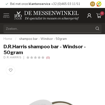
Bel met onze
klantenservice
+32 (0)465 03 11 51
Bezoek
on
9.5
0
MENU
Home
/
shampoo bar - Windsor - 50gram
D.R.Harris shampoo bar - Windsor -
50gram
(0)
D.R.HARRIS