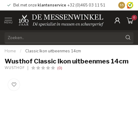
Bel met onze
klantenservice
+32 (0)465 03 11 51
Bezoek
on
9.5
0
MENU
Home
/
Classic Ikon uitbeenmes 14cm
Wusthof Classic Ikon uitbeenmes 14cm
(0)
WUSTHOF