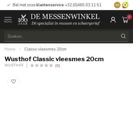
Bel met onze
klantenservice
+32 (0)465 03 11 51
Bezoek
on
9.5
0
MENU
Home
/
Classic vleesmes 20cm
Wusthof Classic vleesmes 20cm
(0)
WUSTHOF