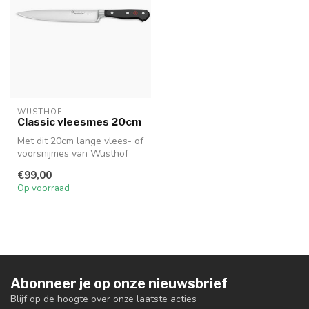
WUSTHOF
Classic vleesmes 20cm
Met dit 20cm lange vlees- of
voorsnijmes van Wüsthof
Classic kan u haarfijn vlee...
€99,00
Op voorraad
Abonneer je op onze nieuwsbrief
Blijf op de hoogte over onze laatste acties