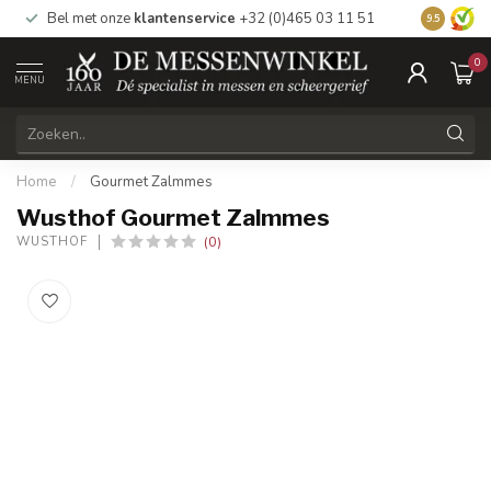
Bel met onze
klantenservice
+32 (0)465 03 11 51
Bezoek
on
9.5
0
MENU
Home
/
Gourmet Zalmmes
Wusthof Gourmet Zalmmes
(0)
WUSTHOF