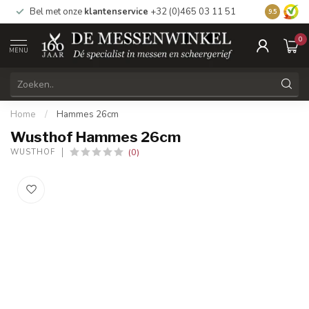
Bel met onze
klantenservice
+32 (0)465 03 11 51
Bezoek
on
9.5
0
MENU
Home
/
Hammes 26cm
Wusthof Hammes 26cm
(0)
WUSTHOF