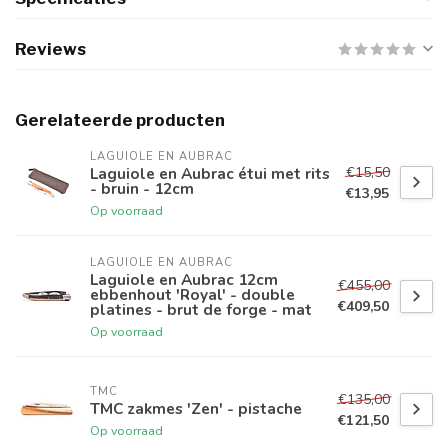
Reviews
Gerelateerde producten
LAGUIOLE EN AUBRAC
€15,50
Laguiole en Aubrac étui met rits
- bruin - 12cm
€13,95
Op voorraad
LAGUIOLE EN AUBRAC
Laguiole en Aubrac 12cm
€455,00
ebbenhout 'Royal' - double
€409,50
platines - brut de forge - mat
Op voorraad
TMC
€135,00
TMC zakmes 'Zen' - pistache
€121,50
Op voorraad