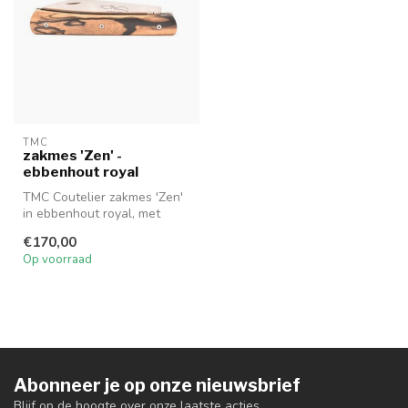
TMC
zakmes 'Zen' -
ebbenhout royal
TMC Coutelier zakmes 'Zen'
in ebbenhout royal, met
zichtbare lichtere en meer
€170,00
d...
Op voorraad
Abonneer je op onze nieuwsbrief
Blijf op de hoogte over onze laatste acties