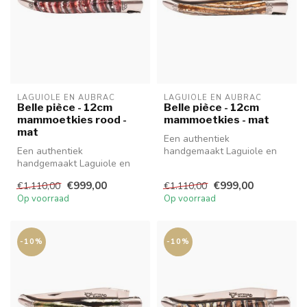
LAGUIOLE EN AUBRAC
LAGUIOLE EN AUBRAC
Belle pièce - 12cm
Belle pièce - 12cm
mammoetkies rood -
mammoetkies - mat
mat
Een authentiek
Een authentiek
handgemaakt Laguiole en
handgemaakt Laguiole en
Aubrac Belle Pièce mes van
Aubrac Belle Pièce mes van
hoge kwaliteit...
€999,00
€999,00
€1.110,00
€1.110,00
hoge kwaliteit...
Op voorraad
Op voorraad
-10%
-10%