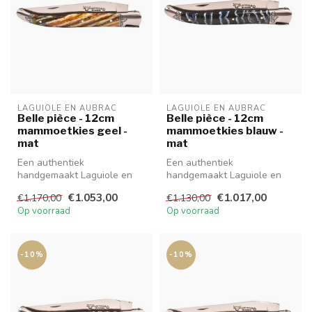
LAGUIOLE EN AUBRAC
LAGUIOLE EN AUBRAC
Belle pièce - 12cm
Belle pièce - 12cm
mammoetkies geel -
mammoetkies blauw -
mat
mat
Een authentiek
Een authentiek
handgemaakt Laguiole en
handgemaakt Laguiole en
Aubrac Belle Pièce mes van
Aubrac Belle Pièce mes van
€1.053,00
€1.017,00
€1.170,00
€1.130,00
hoge kwaliteit...
hoge kwaliteit...
Op voorraad
Op voorraad
-10%
-10%