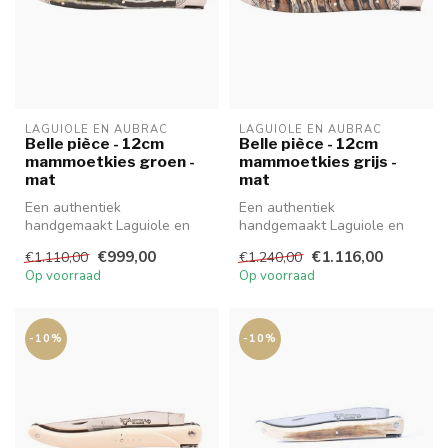
LAGUIOLE EN AUBRAC
LAGUIOLE EN AUBRAC
Belle pièce - 12cm
Belle pièce - 12cm
mammoetkies groen -
mammoetkies grijs -
mat
mat
Een authentiek
Een authentiek
handgemaakt Laguiole en
handgemaakt Laguiole en
Aubrac Belle Pièce mes van
Aubrac Belle Pièce mes van
€999,00
€1.116,00
€1.110,00
€1.240,00
hoge kwaliteit...
hoge kwaliteit...
Op voorraad
Op voorraad
-10%
-10%