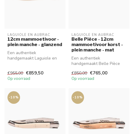
LAGUIOLE EN AUBRAC
LAGUIOLE EN AUBRAC
12cm mammoetivoor -
Belle Pièce - 12cm
plein manche - glanzend
mammoetivoor korst -
plein manche - mat
Een authentiek
handgemaakt Laguiole en
Een authentiek
Aubrac mes van 12 cm van
handgemaakt Belle Pièce
hoge kwaliteit m...
Laguiole en Aubrac mes van
€859,50
€765,00
€955,00
€850,00
hoge kwaliteit...
Op voorraad
Op voorraad
-10%
-10%