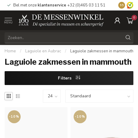
Bel met onze
klantenservice
+32 (0)465 03 11 51
Bezoek
on
9.5
0
MENU
Home
/
Laguiole en Aubrac
/
Laguiole zakmessen in mammouth
Laguiole zakmessen in mammouth
Filters
-10%
-10%