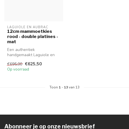
LAGUIOLE EN AUBRAC
12cm mammoetkies
rood - double platines -
mat
Een authentiek
handgemaakt Laguiole en
Aubrac mes van hoge
€625,50
€695,00
kwaliteit met uitzond...
Op voorraad
Toon
1
-
13
van 13
Abonneer je op onze nieuwsbrief