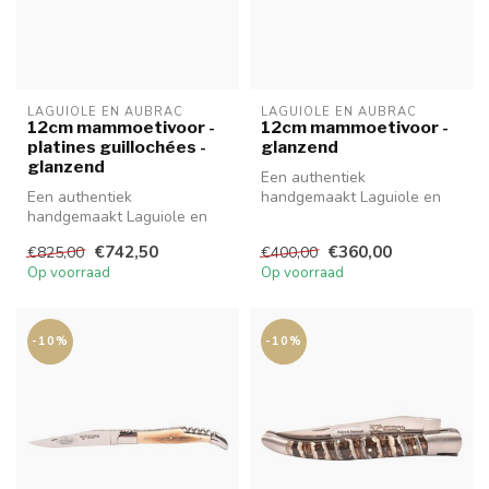
LAGUIOLE EN AUBRAC
LAGUIOLE EN AUBRAC
12cm mammoetivoor -
12cm mammoetivoor -
platines guillochées -
glanzend
glanzend
Een authentiek
Een authentiek
handgemaakt Laguiole en
handgemaakt Laguiole en
Aubrac mes van hoge
Aubrac mes van hoge
kwaliteit met prachti...
€742,50
€360,00
€825,00
€400,00
kwaliteit met prachti...
Op voorraad
Op voorraad
-10%
-10%