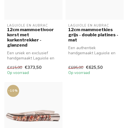
LAGUIOLE EN AUBRAC
LAGUIOLE EN AUBRAC
12cm mammoetivoor
12cm mammoetkies
korst met
grijs - double platines -
kurkentrekker -
mat
glanzend
Een authentiek
Een uniek en exclusief
handgemaakt Laguiole en
handgemaakt Laguiole en
Aubrac mes van hoge
Aubrac mes met
kwaliteit met uitzond...
€373,50
€625,50
€415,00
€695,00
kurkentrekker van ...
Op voorraad
Op voorraad
-10%