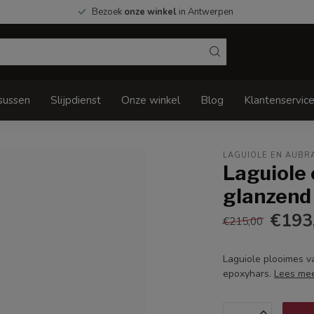
Bezoek
onze winkel
in Antwerpen
sussen
Slijpdienst
Onze winkel
Blog
Klantenservic
LAGUIOLE EN AUBR
Laguiole 
glanzend
€193
€215,00
Laguiole plooimes va
epoxyhars.
Lees me