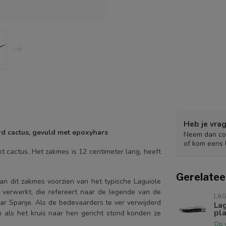
Heb je vrag
erd cactus, gevuld met epoxyhars
Neem dan con
of kom eens 
 cactus. Het zakmes is 12 centimeter lang, heeft
Gerelatee
an dit zakmes voorzien van het typische Laguiole
n verwerkt, die refereert naar de legende van de
LAG
ar Spanje. Als de bedevaarders te ver verwijderd
La
pla
 als het kruis naar hen gericht stond konden ze
Op 