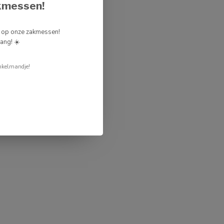
kmessen!
g op onze zakmessen!
ang! ☀️
nkelmandje!