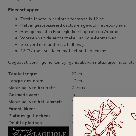
Eigenschappen
Totale lengte in gesloten toestand is 12 cm
Heft in gestabiliseerd cactus en gevuld met epoxyhars
Handgemaakt in Frankrijk door Laguiole en Aubrac
Voorzien van de authentieke Laguiole-kenmerken
Geleverd met authenticiteitbewijs
12C27 roestvrijstalen mat geborsteld lemmet
Opgepast, sommige heften zijn gemaakt van natuurlijke materialen 
Totale lengte:
22cm
Lengte gesloten:
12cm
Materiaal van het heft:
Cactus
Gesmede veer:
ja
Materiaal van het lemmet:
12C27 RVS
Eindstukken:
ja
Platines guillochées:
neen
Double platines:
neen