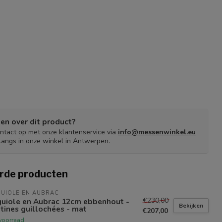
en over dit product?
tact op met onze klantenservice via
info@messenwinkel.eu
langs in onze winkel in Antwerpen.
rde producten
UIOLE EN AUBRAC
€230,00
guiole en Aubrac 12cm ebbenhout -
Bekijken
tines guillochées - mat
€207,00
voorraad