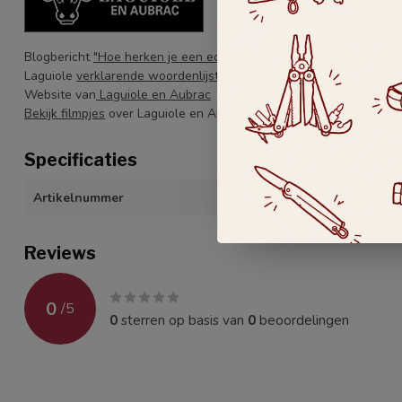
Blogbericht
"Hoe herken je een echte Laguiole en Aubrac?"
Laguiole
verklarende woordenlijst
Website van
Laguiole en Aubrac
Bekijk filmpjes
over Laguiole en Aubrac
Specificaties
Artikelnummer
12cactus
Reviews
0
/
5
0
sterren op basis van
0
beoordelingen