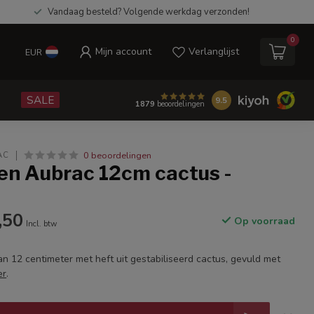
Vandaag besteld? Volgende werkdag verzonden!
0
Mijn account
Verlanglijst
EUR
e
SALE
9.5
1879
beoordelingen
0 beoordelingen
AC
en Aubrac 12cm cactus -
,50
Op voorraad
Incl. btw
n 12 centimeter met heft uit gestabiliseerd cactus, gevuld met
er
.