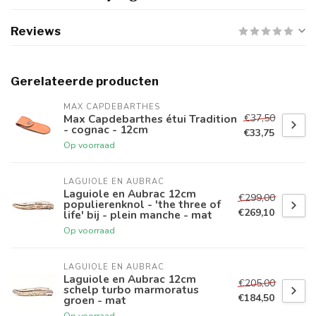
Reviews
Gerelateerde producten
MAX CAPDEBARTHES
€37,50
Max Capdebarthes étui Tradition
- cognac - 12cm
€33,75
Op voorraad
LAGUIOLE EN AUBRAC
Laguiole en Aubrac 12cm
€299,00
populierenknol - 'the three of
€269,10
life' bij - plein manche - mat
Op voorraad
LAGUIOLE EN AUBRAC
Laguiole en Aubrac 12cm
€205,00
schelp turbo marmoratus
€184,50
groen - mat
Op voorraad