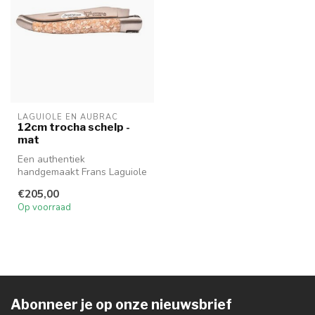
LAGUIOLE EN AUBRAC
12cm trocha schelp -
mat
Een authentiek
handgemaakt Frans Laguiole
en Aubrac mes van hoge
€205,00
kwaliteit met p...
Op voorraad
Abonneer je op onze nieuwsbrief